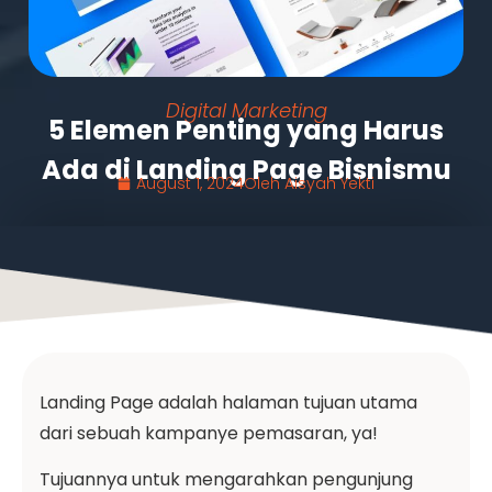
Digital Marketing
5 Elemen Penting yang Harus
Ada di Landing Page Bisnismu
August 1, 2024
Oleh
Aisyah Yekti
Landing Page adalah halaman tujuan utama
dari sebuah kampanye pemasaran, ya!
Tujuannya untuk mengarahkan pengunjung