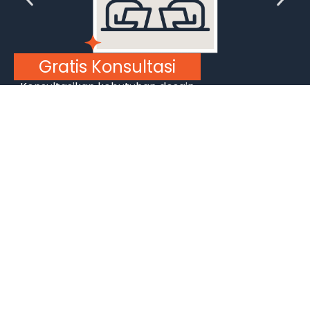
Desain Unik & Terkonsep
Dapatkan desain custom unik
serta terkonsep sesuai nilai filosofis
dan identitas brand kamu.
Proyek Logo Profesional
Karya NOTIS!