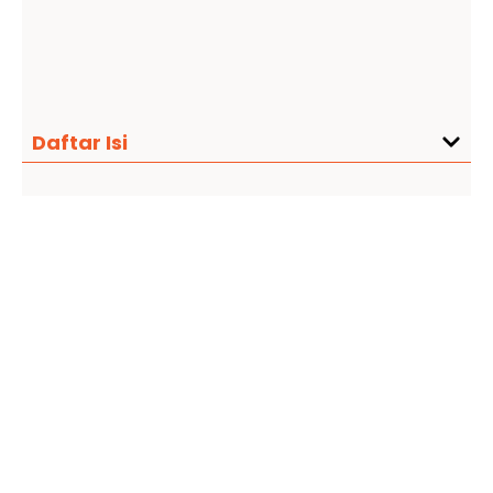
Daftar Isi
Alamat
Jangan lupa cantumkan alamat perusahaan
dan cabang jika ada untu memudahkan
pelanggan menemui perusahaanmu.
Kontak