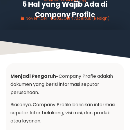
5 Hal yang Wajib Ada di
Company Profile
November 14, 2023
Oleh
Albertus (Resign)
Menjadi Pengaruh-
Company Profle adalah
dokumen yang berisi informasi seputar
perusahaan.
Biasanya, Company Profile berisikan informasi
seputar latar belakang, visi misi, dan produk
atau layanan.