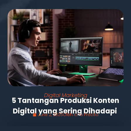
Digital Marketing
5 Tantangan Produksi Konten
Digital yang Sering Dihadapi
June 2, 2026
Oleh
Icha Precilla