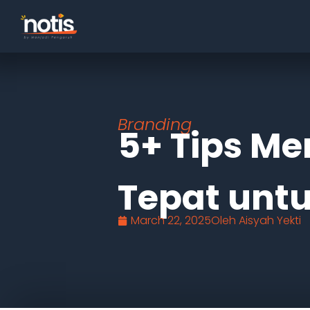
Branding
5+ Tips Me
Tepat unt
March 22, 2025
Oleh
Aisyah Yekti