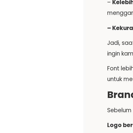
–
Kelebi
menggamb
– Kekur
Jadi, sa
ingin ka
Font leb
untuk me
Bran
Sebelum 
Logo ber