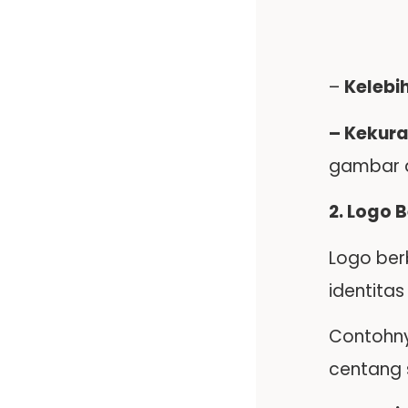
–
Kelebi
– Kekur
gambar at
2. Logo 
Logo ber
identitas
Contohny
centang 