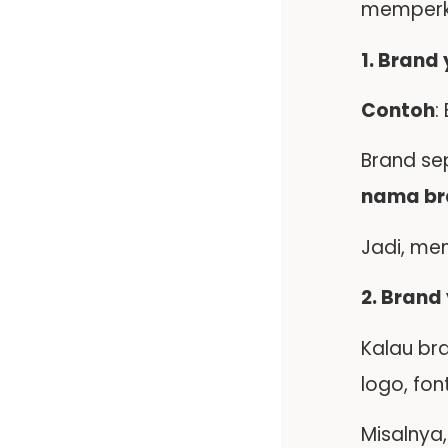
memperke
1. Brand
Contoh
:
Brand se
nama br
Jadi, me
2. Brand
Kalau bra
logo, fo
Misalnya