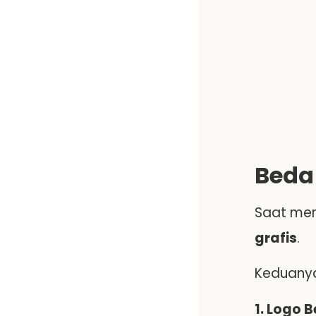
Beda
Saat men
grafis
.
Keduanya
1. Logo 