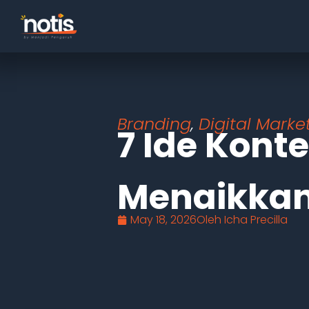
Branding
,
Digital Marke
7 Ide Kont
Menaikka
May 18, 2026
Oleh
Icha Precilla