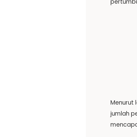
pertumbu
Menurut 
jumlah p
mencapai