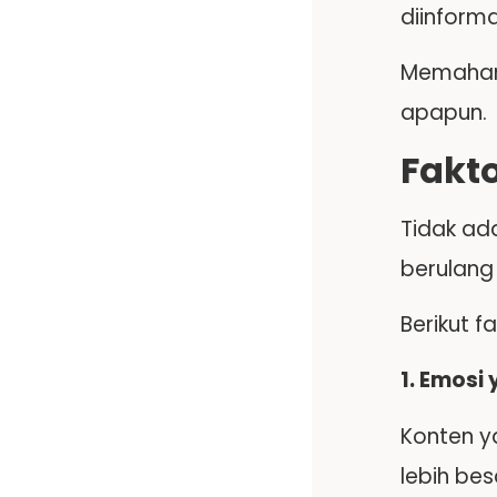
diinforma
Memahami
apapun.
Fakt
Tidak ad
berulang
Berikut f
1. Emosi
Konten y
lebih be