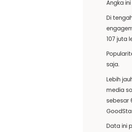
Angka in
Di tenga
engageme
107 juta 
Populari
saja.
Lebih jau
media sos
sebesar 6
GoodStat
Data ini 