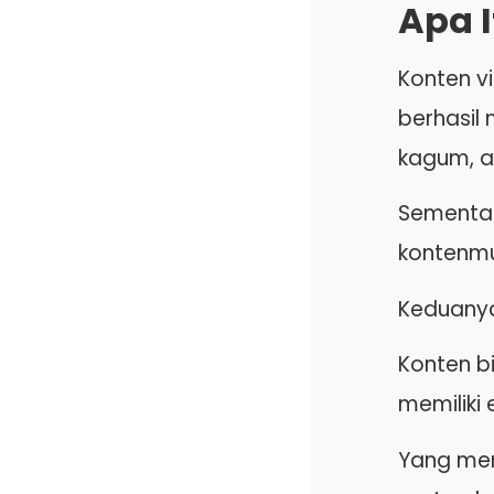
Apa 
Konten v
berhasil 
kagum, a
Sementar
kontenmu:
Keduanya 
Konten b
memiliki
Yang mem