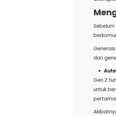
Meng
Sebelum 
berkomun
Generasi
dari gen
Aute
Gen Z tum
untuk ber
pertama
Akibatny