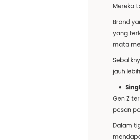
Mereka t
Brand ya
yang terl
mata me
Sebalikny
jauh lebi
Sing
Gen Z te
pesan pe
Dalam ti
mendapat