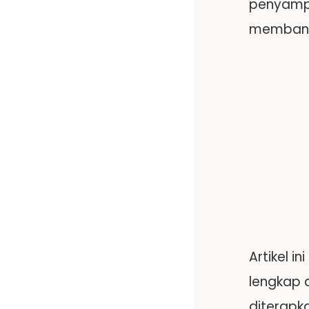
penyampa
membang
Artikel 
lengkap 
diterapk