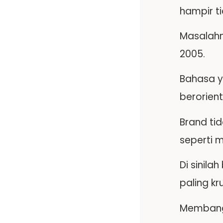
hampir t
Masalahn
2005.
Bahasa ya
berorien
Brand ti
seperti m
Di sinila
paling kru
Membangu