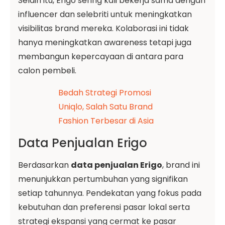
Selain itu, Erigo sering kali bekerja sama dengan
influencer dan selebriti untuk meningkatkan
visibilitas brand mereka. Kolaborasi ini tidak
hanya meningkatkan awareness tetapi juga
membangun kepercayaan di antara para
calon pembeli.
Bedah Strategi Promosi
Uniqlo, Salah Satu Brand
Fashion Terbesar di Asia
Data Penjualan Erigo
Berdasarkan
data penjualan Erigo
, brand ini
menunjukkan pertumbuhan yang signifikan
setiap tahunnya. Pendekatan yang fokus pada
kebutuhan dan preferensi pasar lokal serta
strategi ekspansi yang cermat ke pasar