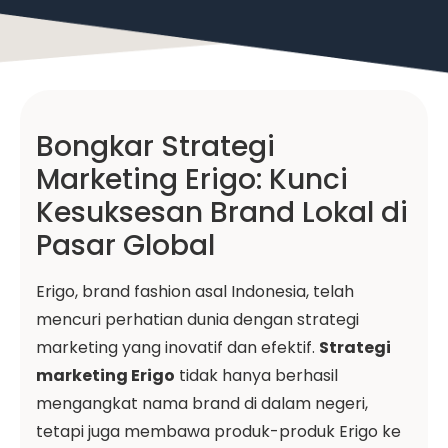
Bongkar Strategi
Marketing Erigo: Kunci
Kesuksesan Brand Lokal di
Pasar Global
Erigo, brand fashion asal Indonesia, telah
mencuri perhatian dunia dengan strategi
marketing yang inovatif dan efektif.
Strategi
marketing Erigo
tidak hanya berhasil
mengangkat nama brand di dalam negeri,
tetapi juga membawa produk-produk Erigo ke