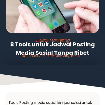
Digital Marketing
8 Tools untuk Jadwal Posting
Media Sosial Tanpa Ribet
January 22, 2025
Oleh
Aisyah Yekti
Tools Posting media sosial kini jadi solusi untuk