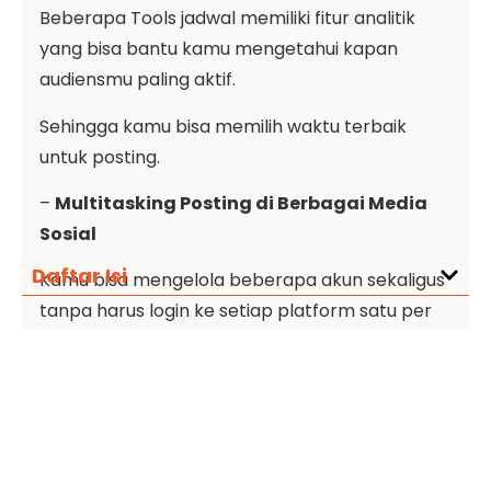
Beberapa Tools jadwal memiliki fitur analitik
yang bisa bantu kamu mengetahui kapan
audiensmu paling aktif.
Sehingga kamu bisa memilih waktu terbaik
untuk posting.
–
Multitasking Posting di Berbagai Media
Sosial
Daftar Isi
Kamu bisa mengelola beberapa akun sekaligus
tanpa harus login ke setiap platform satu per
satu.
–
Perencanaan Konten yang Lebih Baik
Dengan adanya tools jadwal, kamu bisa
merencanakan konten dengan lebih matang