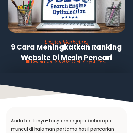
Digital Marketing
9 Cara Meningkatkan Ranking
Website Di Mesin Pencari
December 20, 2024
Oleh
Aisyah Yekti
Anda bertanya-tanya mengapa beberapa
muncul di halaman pertama hasil pencarian