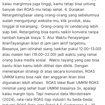
kalau marginnya juga tinggi, kamu tetap bisa untung
banyak dan ROAS-mu tetap sehat. 4. Gunakan
RetargetingSasar ulang orang-orang yang sebelumnya
sudah mengunjungi website-mu, klik produk, atau
tinggal di keranjang. Orang-orang ini cenderung lebih
siap beli. Retargeting bisa bantu naikin konversi tanpa
tambah banyak biaya. 5. Atur Waktu Penayangan
IklanTayangkan iklan di jam-jam aktif targetmu.
Biasanya, jam istirahat siang (sekitar pukul 12.00–13.00)
atau malam hari (19.00–22.00) jadi waktu yang ramai
orang buka media sosial. Waktu tayang yang pas bisa
bantu iklan kamu lebih dilihat dan diklik. Dengan
menerapkan strategi di atas secara konsisten, ROAS
UMKM kamu bisa naik dan anggaran iklan bisa
digunakan lebih efisien. ROAS Ideal Buat UMKM ROAS
minimal yang sehat buat UMKM biasanya 3x, apalagi
kalau margin tipis. Tapi menurut data Wordstream
(2024), rata-rata ROAS tiap industri itu beda-beda:
Industri ROAS Rata-rata Retail & E-Commerce 4 – 10