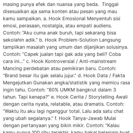
masing punya efek dan nuansa yang beda. Tinggal
disesuaikan aja sama konten atau pesan yang mau
kamu sampaikan. a. Hook Emosional Menyentuh sisi
emosi, perasaan, nostalgia, atau empati audiens.
Contoh: “Aku cuma anak buruh, tapi sekarang bisa
sekolahin adik.” b. Hook Problem-Solution Langsung
tampilkan masalah yang umum dan dijanjikan solusinya.
Contoh: “Capek jualan tapi gak ada yang beli? Coba
cara ini…” c. Hook Kontroversial / Anti-mainstream
Mancing perdebatan atau pemikiran baru. Contoh:
“Brand besar itu gak selalu jujur.” d. Hook Data / Fakta
Mengejutkan Gunakan angka/statistik yang memicu rasa
ingin tahu. Contoh: “80% UMKM bangkrut dalam 3
tahun. Tapi kenapa?” e. Hook Cerita / Storytelling Awali
dengan cerita nyata, relatable, atau dramatis. Contoh:
“Waktu itu aku lagi nganggur total. Lalu ada satu chat
yang ubah segalanya.” f. Hook Tanya-Jawab Mulai
dengan pertanyaan yang bikin mikir. Contoh: “Kalau
kamu punya 100 ribu terakhir, kamu bakal belanjain buat