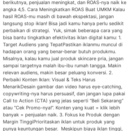
berikutnya, penjualan meningkat, dan ROAS-nya naik ke
angka 4,5. Cara Meningkatkan ROAS Buat UMKM Kalau
hasil ROAS-mu masih di bawah ekspektasi, jangan
langsung stop iklan! Bisa jadi kamu hanya perlu sedikit
perbaikan di strategi. Yuk, simak beberapa cara yang
bisa bantu tingkatkan efektivitas iklan digital kamu: 1.
Target Audiens yang TepatPastikan iklanmu muncul di
hadapan orang yang benar-benar butuh produkmu.
Misalnya, kalau kamu jual produk skincare pria, jangan
sampai targetnya malah ibu-ibu rumah tangga. Makin
relevan audiens, makin besar peluang konversi. 2.
Perbaiki Konten Iklan: Visual & Teks Harus
MenarikDesain gambar dan video harus eye-catching,
copywriting-nya harus persuasif, dan jangan lupa pakai
Call to Action (CTA) yang jelas seperti “Beli Sekarang”
atau “Cek Promo-nya!”. Konten yang kuat = klik lebih
banyak = penjualan naik. 3. Fokus ke Produk dengan
Margin TinggiPrioritaskan iklan untuk produk yang
punya keuntungan besar. Meskipun biaya iklan tinggi,