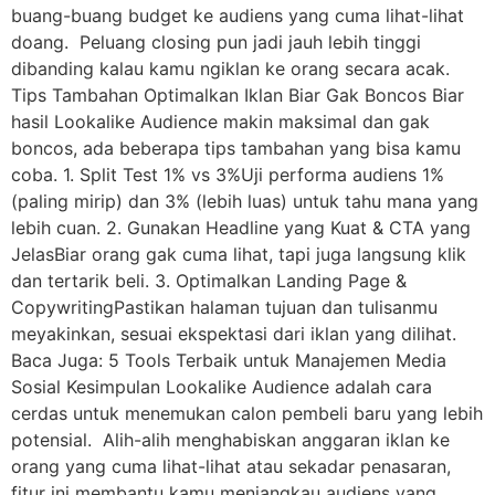
buang-buang budget ke audiens yang cuma lihat-lihat
doang. Peluang closing pun jadi jauh lebih tinggi
dibanding kalau kamu ngiklan ke orang secara acak.
Tips Tambahan Optimalkan Iklan Biar Gak Boncos Biar
hasil Lookalike Audience makin maksimal dan gak
boncos, ada beberapa tips tambahan yang bisa kamu
coba. 1. Split Test 1% vs 3%Uji performa audiens 1%
(paling mirip) dan 3% (lebih luas) untuk tahu mana yang
lebih cuan. 2. Gunakan Headline yang Kuat & CTA yang
JelasBiar orang gak cuma lihat, tapi juga langsung klik
dan tertarik beli. 3. Optimalkan Landing Page &
CopywritingPastikan halaman tujuan dan tulisanmu
meyakinkan, sesuai ekspektasi dari iklan yang dilihat.
Baca Juga: 5 Tools Terbaik untuk Manajemen Media
Sosial Kesimpulan Lookalike Audience adalah cara
cerdas untuk menemukan calon pembeli baru yang lebih
potensial. Alih-alih menghabiskan anggaran iklan ke
orang yang cuma lihat-lihat atau sekadar penasaran,
fitur ini membantu kamu menjangkau audiens yang