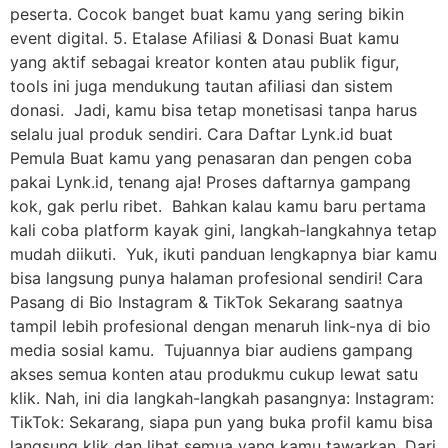
peserta. Cocok banget buat kamu yang sering bikin
event digital. 5. Etalase Afiliasi & Donasi Buat kamu
yang aktif sebagai kreator konten atau publik figur,
tools ini juga mendukung tautan afiliasi dan sistem
donasi. Jadi, kamu bisa tetap monetisasi tanpa harus
selalu jual produk sendiri. Cara Daftar Lynk.id buat
Pemula Buat kamu yang penasaran dan pengen coba
pakai Lynk.id, tenang aja! Proses daftarnya gampang
kok, gak perlu ribet. Bahkan kalau kamu baru pertama
kali coba platform kayak gini, langkah-langkahnya tetap
mudah diikuti. Yuk, ikuti panduan lengkapnya biar kamu
bisa langsung punya halaman profesional sendiri! Cara
Pasang di Bio Instagram & TikTok Sekarang saatnya
tampil lebih profesional dengan menaruh link-nya di bio
media sosial kamu. Tujuannya biar audiens gampang
akses semua konten atau produkmu cukup lewat satu
klik. Nah, ini dia langkah-langkah pasangnya: Instagram:
TikTok: Sekarang, siapa pun yang buka profil kamu bisa
langsung klik dan lihat semua yang kamu tawarkan. Dari