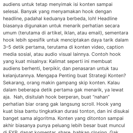
audiens untuk tetap menyimak isi konten sampai
selesai. Banyak yang menyamakan hook dengan
headline, padahal keduanya berbeda, loh! Headline
biasanya digunakan untuk menarik perhatian secara
umum (terutama di artikel, iklan, atau email), sementara
hook lebih spesifik untuk menciptakan daya tarik dalam
3–5 detik pertama, terutama di konten video, caption
media sosial, atau audio visual lainnya. Contoh hook
yang kuat misalnya: Kalimat seperti ini membuat
audiens berhenti, berpikir, dan penasaran untuk tau
kelanjutannya. Mengapa Penting buat Strategi Konten?
Sekarang, orang makin gampang skip konten. Kalau
dalam beberapa detik pertama gak menarik, ya lewat
aja. Nah, disitulah hook berperan, buat “nahan”
perhatian biar orang gak langsung scroll. Hook yang
kuat bisa bantu tingkatkan durasi tonton, dan ini disukai
banget sama algoritma. Konten yang ditonton sampai
akhir biasanya punya peluang lebih besar buat muncul
di FYP, dapat komentar, share, bahkan closing. Gak