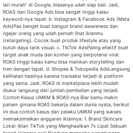
lari murah” di Google, biasanya udah siap beli. Jadi,
ROAS dari Google Ads bisa sangat tinggi kalau
keyword-nya tepat. b. Instagram & Facebook Ads (Meta
Ads)Pas banget buat bangun brand awareness dan
ngejar orang yang udah pernah lihat iklanmu
(retargeting). Cocok buat produk lifestyle atau yang
butuh daya tarik visual. c. TikTok AdsPaling efektif buat
target anak muda dan konten yang berpotensi viral.
ROAS tinggi kalau kamu bisa mainkan storytelling dan
tren dengan tepat. d. Shopee & Tokopedia AdsLangsung
kelihatan hasilnya karena transaksi terjadi di platform
yang sama. Jadi, ROAS di marketplace lebih mudah
diukur langsung dari jumlah pembelian yang terjadi.
Contoh Kasus UMKM & ROAS-nya Biar kamu makin
paham gimana ROAS bekerja dalam dunia nyata, berikut
ini dua contoh kasus dari pelaku UMKM yang sukses
memaksimalkan anggaran iklannya: 1. Brand Skincare
Lokal: Iklan TikTok yang Menghasilkan 7x Lipat Sebuah
brand skincare asal Bandung mencoba peruntungan