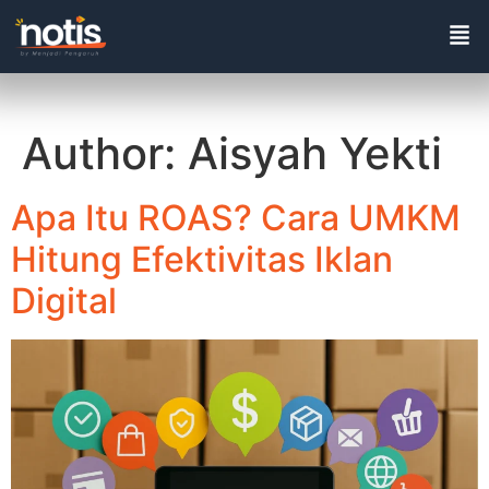
Author:
Aisyah Yekti
Apa Itu ROAS? Cara UMKM
Hitung Efektivitas Iklan
Digital