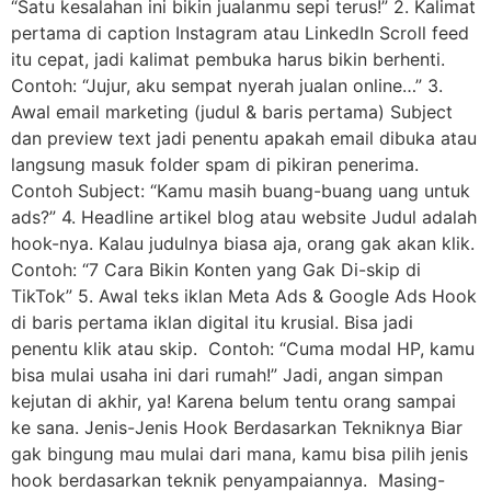
“Satu kesalahan ini bikin jualanmu sepi terus!” 2. Kalimat
pertama di caption Instagram atau LinkedIn Scroll feed
itu cepat, jadi kalimat pembuka harus bikin berhenti.
Contoh: “Jujur, aku sempat nyerah jualan online…” 3.
Awal email marketing (judul & baris pertama) Subject
dan preview text jadi penentu apakah email dibuka atau
langsung masuk folder spam di pikiran penerima.
Contoh Subject: “Kamu masih buang-buang uang untuk
ads?” 4. Headline artikel blog atau website Judul adalah
hook-nya. Kalau judulnya biasa aja, orang gak akan klik.
Contoh: “7 Cara Bikin Konten yang Gak Di-skip di
TikTok” 5. Awal teks iklan Meta Ads & Google Ads Hook
di baris pertama iklan digital itu krusial. Bisa jadi
penentu klik atau skip. Contoh: “Cuma modal HP, kamu
bisa mulai usaha ini dari rumah!” Jadi, angan simpan
kejutan di akhir, ya! Karena belum tentu orang sampai
ke sana. Jenis-Jenis Hook Berdasarkan Tekniknya Biar
gak bingung mau mulai dari mana, kamu bisa pilih jenis
hook berdasarkan teknik penyampaiannya. Masing-