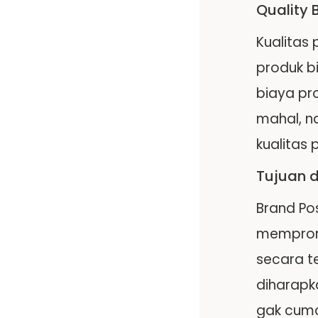
Quality 
Kualitas 
produk bi
biaya pr
mahal, n
kualitas
Tujuan d
Brand Po
mempromo
secara t
diharapka
gak cuma