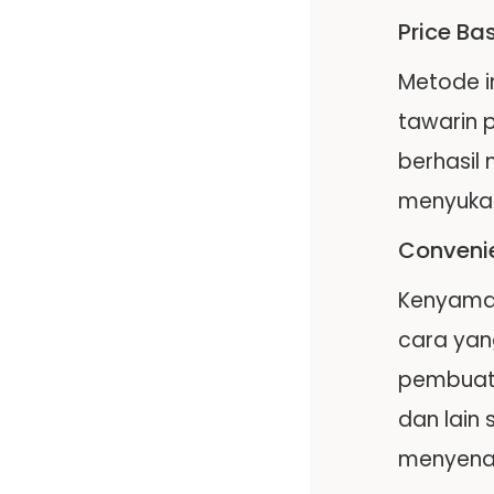
Price Ba
Metode i
tawarin 
berhasil
menyukai
Convenie
Kenyaman
cara yan
pembuata
dan lain
menyenan