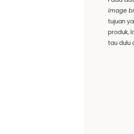
image b
tujuan y
produk, l
tau dulu 