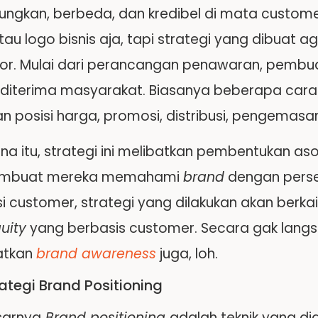
ngkan, berbeda, dan kredibel di mata custome
au logo bisnis aja, tapi strategi yang dibuat
or. Mulai dari perancangan penawaran, pembu
 diterima masyarakat. Biasanya beberapa car
 posisi harga, promosi, distribusi, pengemasan
na itu, strategi ini melibatkan pembentukan as
mbuat mereka memahami
brand
dengan perse
si customer, strategi yang dilakukan akan berk
uity
yang berbasis customer. Secara gak langsun
atkan
brand awareness
juga, loh.
rategi Brand Positioning
sarnya
Brand positioning
adalah teknik yang 