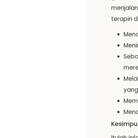
menjalan
terapin d
Mend
Meni
Seba
mere
Mela
yang
Memu
Mena
Kesimpu
Itulah i