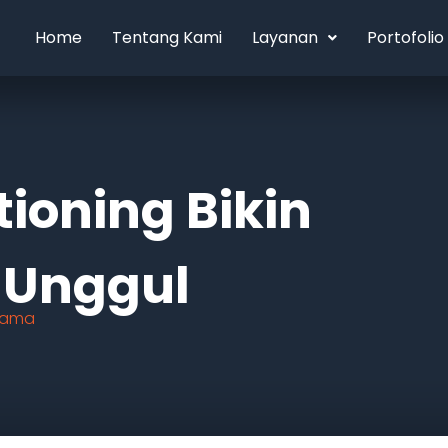
Home
Tentang Kami
Layanan
Portofolio
tioning Bikin
 Unggul
atama