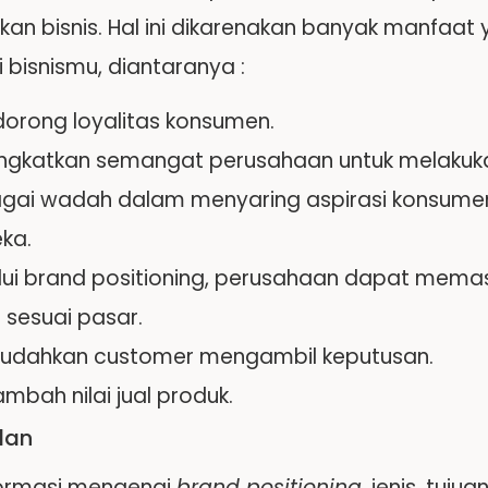
kan bisnis. Hal ini dikarenakan banyak manfaat
i bisnismu, diantaranya :
orong loyalitas konsumen.
ngkatkan semangat perusahaan untuk melakukan
gai wadah dalam menyaring aspirasi konsume
ka.
lui brand positioning, perusahaan dapat memas
 sesuai pasar.
dahkan customer mengambil keputusan.
mbah nilai jual produk.
lan
nformasi mengenai
brand positioning
, jenis, tuj