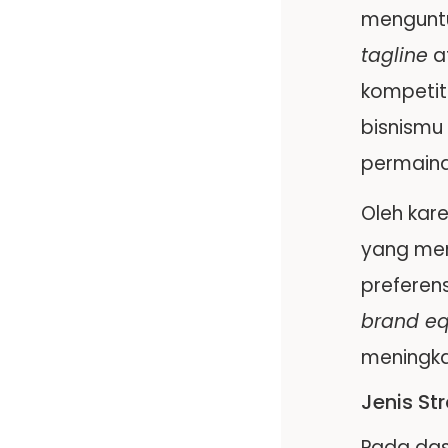
menguntu
tagline
at
kompetit
bisnismu
permainan
Oleh kare
yang me
preferen
brand eq
meningk
Jenis St
Pada da