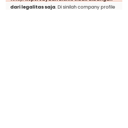
dari legalitas saja
. Di sinilah company profile
berperan sebagai alat pembuktian
profesionalitas di mata publik dan calon mitra.
Berikut alasan kenapa company profile sangat
penting:
a. Meningkatkan
Kredibilitas Perusahaan
Company profile yang rapi, lengkap, dan
profesional menunjukkan bahwa
perusahaanmu “siap bekerja”.
Bagi calon klien atau mitra, ini menjadi sinyal
bahwa bisnis kamu terstruktur, dikelola dengan
baik, dan layak diajak bekerjasama.