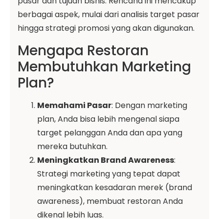
pasar dan tujuan bisnis. Rencana ini mencakup
berbagai aspek, mulai dari analisis target pasar
hingga strategi promosi yang akan digunakan.
Mengapa Restoran
Membutuhkan Marketing
Plan?
Memahami Pasar
: Dengan marketing
plan, Anda bisa lebih mengenal siapa
target pelanggan Anda dan apa yang
mereka butuhkan.
Meningkatkan Brand Awareness
:
Strategi marketing yang tepat dapat
meningkatkan kesadaran merek (brand
awareness), membuat restoran Anda
dikenal lebih luas.