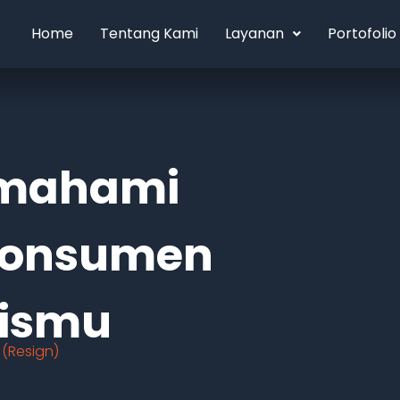
Home
Tentang Kami
Layanan
Portofolio
emahami
 Konsumen
nismu
 (Resign)