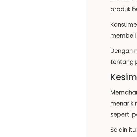
produk b
Konsumen
membeli b
Dengan 
tentang 
Kesim
Memahami
menarik 
seperti 
Selain i