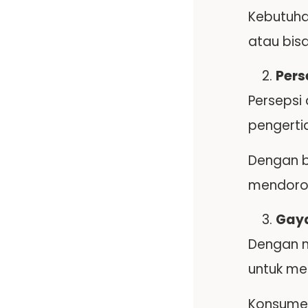
Kebutuha
atau bisa
Pers
Persepsi
pengertia
Dengan b
mendoron
Gaya
Dengan m
untuk m
Konsumen