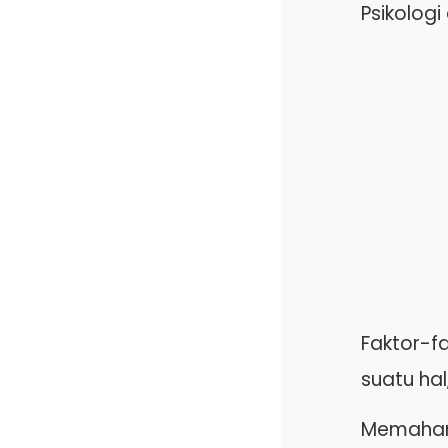
Psikologi
Faktor-fa
suatu ha
Memahami