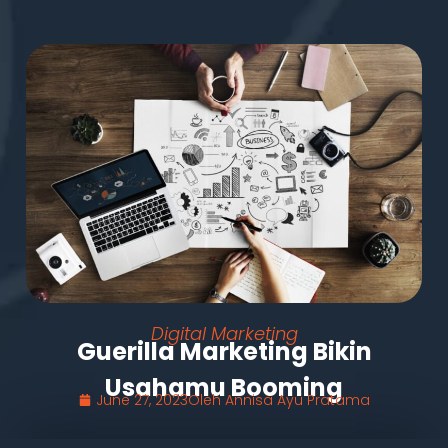
Digital Marketing
Guerilla Marketing Bikin
Usahamu Booming
June 27, 2023
Oleh
Annisa Ayu Pratama