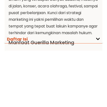
di jalan, konser, acara olahraga, festival, sampai
pusat perbelanjaan. Kunci dari strategi
marketing ini yakni pemilihan waktu dan
tempat yang tepat buat lakuin kampanye agar
terhindar dari kemungkinan masalah hukum.
Daftar Isi
Manfaat Guerilla Marketing
Sebagai strategi marketing yang relatif bisa
dijangkau oleh semua kalangan pebisnis,
guerilla marketing
punya banyak manfaat
buat tiap perusahaan. Di bawah ini beberapa
manfaat yang bisa kamu dapet kalo pake
startegi marketing ini.
Biaya marketing yang kamu keluarkan
lebih rendah karena fokus pada ide dan