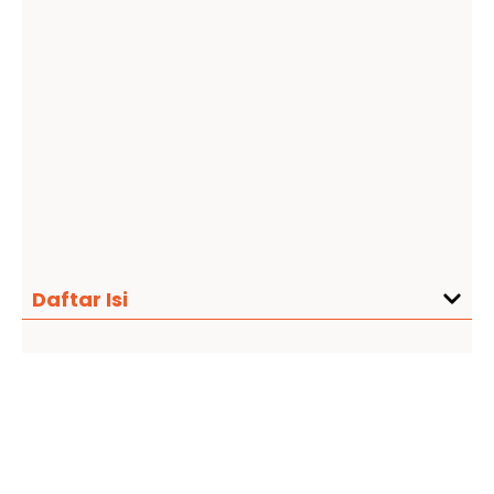
Daftar Isi
Contohnya: “Kembangin Bisnismu Dengan
Langkah Ini!”
3.
Claim Headline
Jenis ini biasanya sih kasih klaim ke produk atau