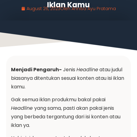
Iklan Kamu
August 26, 2023
Oleh
Annisa Ayu Pratama
Menjadi Pengaruh-
Jenis
Headline
atau judul
biasanya ditentukan sesuai konten atau isi iklan
kamu.
Gak semua iklan produkmu bakal pakai
Headline
yang sama, pasti akan pakai jenis
yang berbeda tergantung dari isi konten atau
iklan ya.