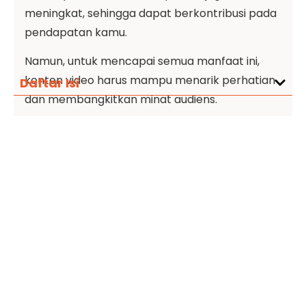
meningkat, sehingga dapat berkontribusi pada
pendapatan kamu.
Namun, untuk mencapai semua manfaat ini,
konten video harus mampu menarik perhatian
Daftar Isi
dan membangkitkan minat audiens.
Apa Faktor yang Bikin
Konten Video Sulit
Viral?