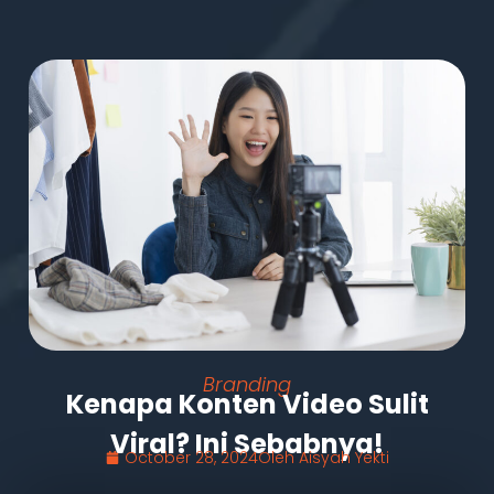
Branding
Kenapa Konten Video Sulit
Viral? Ini Sebabnya!
October 28, 2024
Oleh
Aisyah Yekti