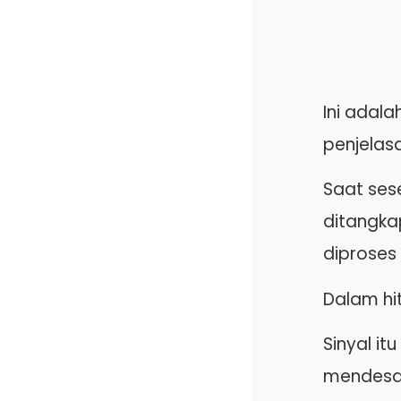
Ini adal
penjelasa
Saat ses
ditangka
diproses 
Dalam hi
Sinyal i
mendesa