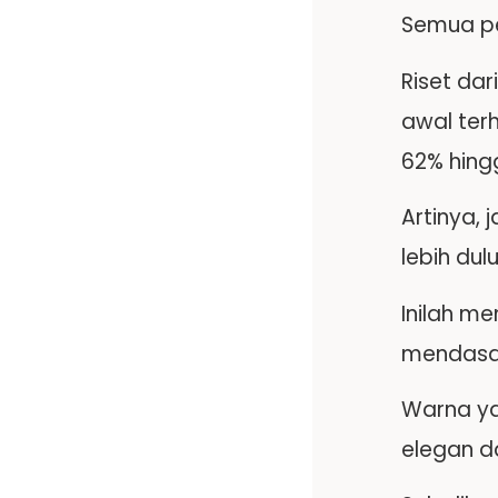
Semua pe
Riset da
awal ter
62% hing
Artinya,
lebih du
Inilah m
mendasar
Warna ya
elegan da