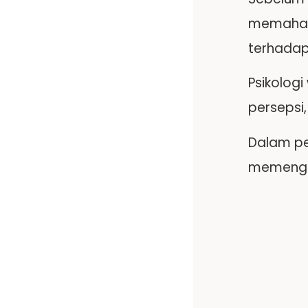
memahami
terhadap
Psikolog
persepsi,
Dalam pe
memenga