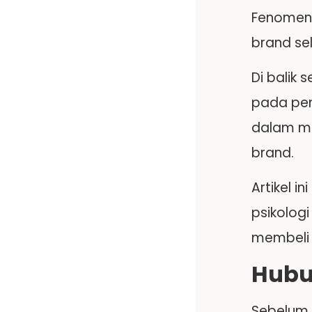
Fenomena 
brand se
Di balik 
pada pem
dalam me
brand.
Artikel 
psikolog
membeli
Hubu
Sebelum 