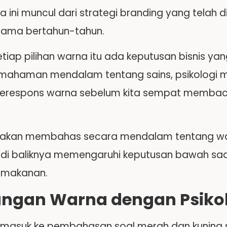
ini muncul dari strategi branding yang telah d
lama bertahun-tahun.
setiap pilihan warna itu ada keputusan bisnis y
ahaman mendalam tentang sains, psikologi man
respons warna sebelum kita sempat membaca
ini akan membahas secara mendalam tentang w
i di baliknya memengaruhi keputusan bawah sada
 makanan.
ngan Warna dengan Psiko
masuk ke pembahasan soal merah dan kuning se