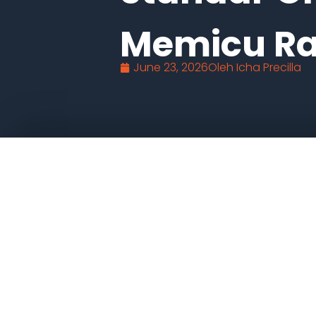
Memicu Ra
June 23, 2026
Oleh
Icha Precilla