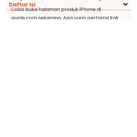
Daftar Isi
Coba buka halaman produk iPhone di
apple.com sekarang. Apa yang pertama kali
Anda lihat?
Gambar produk yang besar. Satu kalimat
headline yang singkat dan kuat. Dan di
sekelilingnya: ruang putih yang luas.
Tidak ada distraksi. Tidak ada kompetisi
perhatian. Mata Anda tidak punya pilihan selain
fokus pada satu hal: produk itu sendiri.
Inilah yang disebut
Visual Hierarchy
, seni
mengatur elemen visual sedemikian rupa
sehingga mata pengunjung bergerak mengikuti
alur yang sudah dirancang oleh desainer, bukan
bergerak liar ke mana-mana.