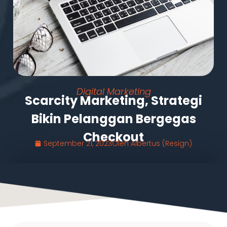
Digital Marketing
Scarcity Marketing, Strategi
Bikin Pelanggan Bergegas
Checkout
September 21, 2023
Oleh
Albertus (Resign)