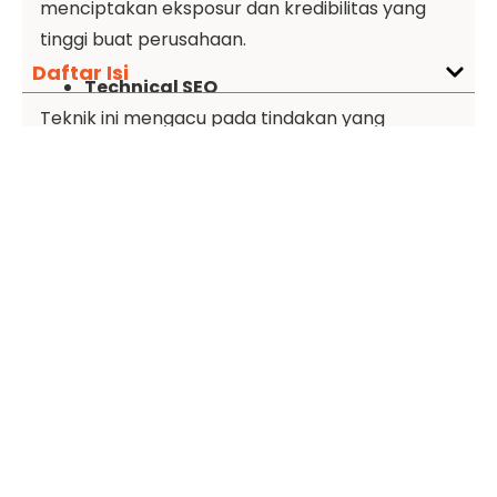
menciptakan eksposur dan kredibilitas yang
tinggi buat perusahaan.
Daftar Isi
Technical SEO
Teknik ini mengacu pada tindakan yang
membantu mesin pencari merayapi situs
website dan meningkatan
user experiences
(UX). Umumnya, cara kerja dan algoritma
mesin pencari selalu berubah dan bersifat
kompleks, sehingga proses kerja dari SEO jenis
ini juga ikut terus berkembang. Misalnya saja,
teknik terbaru yang sedang sering digunakan
yakni memastikan bahwa
crowlability
dan UX
situs tetap aman tanpa masalah, perusahaan
juga bisa memperbaiki
website speed
dan
mobile friendliness
buat terapkan strategi
technical
SEO ini.