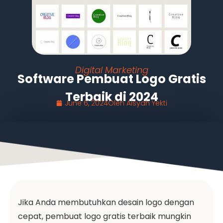
Digital Marketing
Software Pembuat Logo Gratis
Terbaik di 2024
June 6, 2024
Oleh
Aisyah Yekti
Jika Anda membutuhkan desain logo dengan
cepat, pembuat logo gratis terbaik mungkin