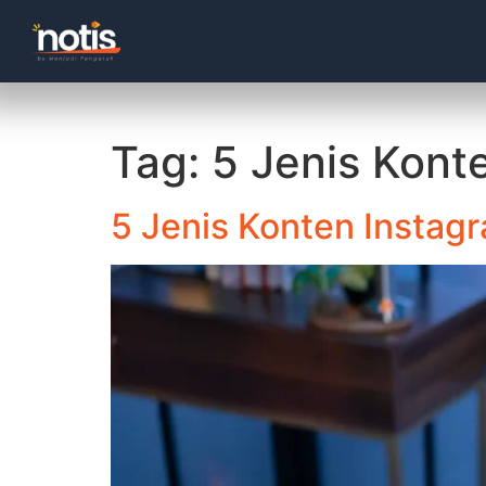
Tag:
5 Jenis Kont
5 Jenis Konten Instag