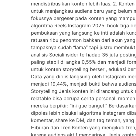
mendistribusikan konten lebih luas. 2. Konte
untuk menjangkau audiens baru yang belum m
fokusnya bergeser pada konten yang mampu 
algoritma Reels Instagram 2025, hook tiga d
pembukaan yang langsung ke inti adalah kunci
ratusan ribu penonton bahkan dari akun yang 
tampaknya sudah “lama” tapi justru membukti
analisis Socialinsider terhadap 35 juta pos
paling stabil di angka 0,55% dan menjadi fo
untuk konten storytelling berseri, edukasi b
Data yang dirilis langsung oleh Instagram m
menjadi 19,44%, menjadi bukti bahwa audiens
Storytelling Jenis konten ini dirancang unt
relatable bisa berupa cerita personal, mome
mereka berpikir: “ini gue banget.” Berdasarkan
dipoles lebih disukai algoritma Instagram dib
komentar, share ke DM, dan tag teman, yang s
Hiburan dan Tren Konten yang mengikuti tren, m
karena audiens aktif mencarinya. Jenis kon