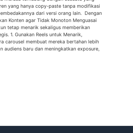
tren yang hanya copy-paste tanpa modifikasi
g membedakannya dari versi orang lain. Dengan
asikan Konten agar Tidak Monoton Menguasai
kun tetap menarik sekaligus memberikan
is. 1. Gunakan Reels untuk Menarik,
ra carousel membuat mereka bertahan lebih
n audiens baru dan meningkatkan exposure,