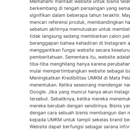
Memahami manfaat website untuk bisnis tel
berkembang di tengah persaingan yang semak
signifikan dalam beberapa tahun terakhir. Ma
mencari referensi produk, membandingkan har
sebelum akhirnya memutuskan untuk membeli. Ar
tidak langsung sedang membiarkan calon pel
beranggapan bahwa kehadiran di Instagram a
menggantikan fungsi website secara keseluru
pemberitahuan. Sementara itu, website adalah 
tiba-tiba menghilang hanya karena perubahan
mulai mempertimbangkan website sebagai bagi
Meningkatkan Kredibilitas UMKM di Mata Pela
menentukan. Ketika seseorang mendengar nam
Google. Jika yang muncul hanya akun Instag
tersebut. Sebaliknya, ketika mereka menemuk
mereka berubah dengan sendirinya. Bisnis yang
dengan cara sebuah bisnis membangun dan me
kepada UMKM untuk tampil sekelas brand besa
Website dapat berfungsi sebagai sarana infor