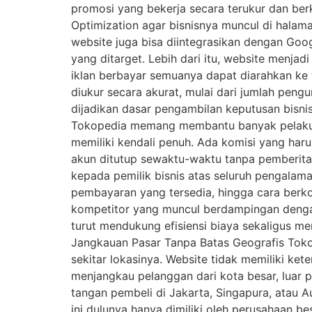
promosi yang bekerja secara terukur dan berk
Optimization agar bisnisnya muncul di halama
website juga bisa diintegrasikan dengan Goog
yang ditarget. Lebih dari itu, website menjad
iklan berbayar semuanya dapat diarahkan ke we
diukur secara akurat, mulai dari jumlah pengu
dijadikan dasar pengambilan keputusan bisni
Tokopedia memang membantu banyak pelaku UM
memiliki kendali penuh. Ada komisi yang har
akun ditutup sewaktu-waktu tanpa pemberita
kepada pemilik bisnis atas seluruh pengalam
pembayaran yang tersedia, hingga cara berko
kompetitor yang muncul berdampingan dengan p
turut mendukung efisiensi biaya sekaligus 
Jangkauan Pasar Tanpa Batas Geografis Toko 
sekitar lokasinya. Website tidak memiliki ket
menjangkau pelanggan dari kota besar, luar pr
tangan pembeli di Jakarta, Singapura, atau 
ini dulunya hanya dimiliki oleh perusahaan b