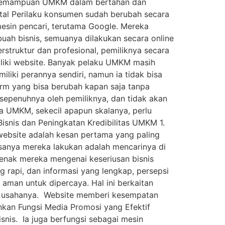
p kemampuan UMKM dalam bertahan dan
tal Perilaku konsumen sudah berubah secara
 mesin pencari, terutama Google. Mereka
uah bisnis, semuanya dilakukan secara online
erstruktur dan profesional, pemiliknya secara
iliki website. Banyak pelaku UMKM masih
ki perannya sendiri, namun ia tidak bisa
orm yang bisa berubah kapan saja tanpa
an sepenuhnya oleh pemiliknya, dan tidak akan
pa UMKM, sekecil apapun skalanya, perlu
isnis dan Peningkatan Kredibilitas UMKM 1.
 website adalah kesan pertama yang paling
sanya mereka lakukan adalah mencarinya di
enak mereka mengenai keseriusan bisnis
 rapi, dan informasi yang lengkap, persepsi
 aman untuk dipercaya. Hal ini berkaitan
la usahanya. Website memberi kesempatan
nkan Fungsi Media Promosi yang Efektif
snis. Ia juga berfungsi sebagai mesin