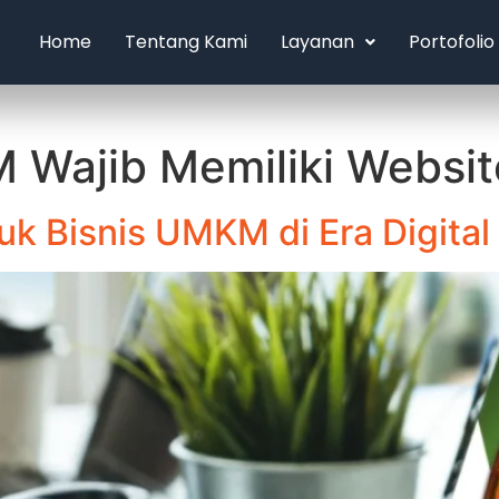
Home
Tentang Kami
Layanan
Portofolio
 Wajib Memiliki Websit
k Bisnis UMKM di Era Digital