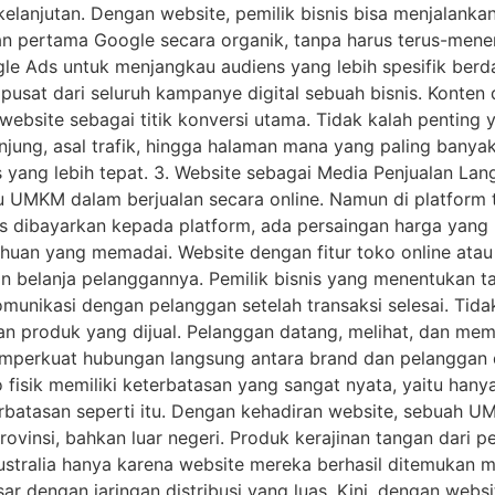
elanjutan. Dengan website, pemilik bisnis bisa menjalanka
n pertama Google secara organik, tanpa harus terus-meneru
le Ads untuk menjangkau audiens yang lebih spesifik berda
i pusat dari seluruh kampanye digital sebuah bisnis. Konten 
bsite sebagai titik konversi utama. Tidak kalah penting ya
njung, asal trafik, hingga halaman mana yang paling banyak
s yang lebih tepat. 3. Website sebagai Media Penjualan La
KM dalam berjualan secara online. Namun di platform ter
us dibayarkan kepada platform, ada persaingan harga yang
huan yang memadai. Website dengan fitur toko online at
an belanja pelanggannya. Pemilik bisnis yang menentukan t
munikasi dengan pelanggan setelah transaksi selesai. Tid
roduk yang dijual. Pelanggan datang, melihat, dan membeli
memperkuat hubungan langsung antara brand dan pelanggan
fisik memiliki keterbatasan yang sangat nyata, yaitu hany
erbatasan seperti itu. Dengan kehadiran website, sebuah UM
ovinsi, bahkan luar negeri. Produk kerajinan tangan dari pe
Australia hanya karena website mereka berhasil ditemukan 
esar dengan jaringan distribusi yang luas. Kini, dengan we