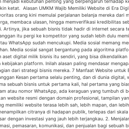
ah menjadi kebutuhan penting yang berpengaruh terhada
in ketat. Alasan UMKM Wajib Memiliki Website di Era Digi
yoritas orang kini memulai perjalanan belanja mereka dari
ga, membaca ulasan, hingga memverifikasi kredibilitas seb
tinya, jika sebuah bisnis tidak hadir di internet secara t
anggan itu pergi ke kompetitor yang sudah lebih dulu mem
tau WhatsApp sudah mencukupi. Media sosial memang memili
han. Media sosial sangat bergantung pada algoritma platf
aset digital milik bisnis itu sendiri, yang bisa dikendalik
 kebijakan platform. Inilah alasan paling mendasar menga
an dari strategi bisnis mereka. 7 Manfaat Website untuk B
nggan Kesan pertama selalu penting, dan di dunia digital,
a sebuah bisnis untuk pertama kali, hal pertama yang bia
ram atau nomor WhatsApp, ada keraguan yang tumbuh di b
an website resmi dengan domain profesional, tampilan yang
 memiliki website terasa lebih sah, lebih mapan, dan lebih
nampilkan citranya di hadapan publik, terlepas dari ska
r dengan investasi yang jauh lebih terjangkau. 2. Menjala
masi, pemasaran, komunikasi, dan penjualan bagi sebuah bi