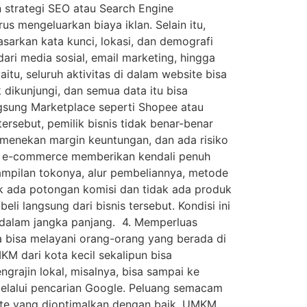
n strategi SEO atau Search Engine
s mengeluarkan biaya iklan. Selain itu,
sarkan kata kunci, lokasi, dan demografi
dari media sosial, email marketing, hingga
itu, seluruh aktivitas di dalam website bisa
 dikunjungi, dan semua data itu bisa
ngsung Marketplace seperti Shopee atau
sebut, pemilik bisnis tidak benar-benar
 menekan margin keuntungan, dan ada risiko
au e-commerce memberikan kendali penuh
ampilan tokonya, alur pembeliannya, metode
ak ada potongan komisi dan tidak ada produk
 langsung dari bisnis tersebut. Kondisi ini
 dalam jangka panjang. 4. Memperluas
a bisa melayani orang-orang yang berada di
KM dari kota kecil sekalipun bisa
ngrajin lokal, misalnya, bisa sampai ke
melalui pencarian Google. Peluang semacam
bsite yang dioptimalkan dengan baik, UMKM