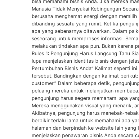
bisa memahami bisnis Anda. Jika mereka masih
Manusia Tidak Menyukai Kebingungan Secara 
berusaha menghemat energi dengan memilih inf
dibanding sesuatu yang rumit. Ketika pengu
apa yang sebenarnya ditawarkan. Dalam psikol
seseorang untuk memproses informasi. Semak
melakukan tindakan apa pun. Bukan karena pro
Rules 1: Pengunjung Harus Langsung Tahu Siap
lupa menjelaskan identitas bisnis dengan jela
Pertumbuhan Bisnis Anda” Kalimat seperti ini 
tersebut. Bandingkan dengan kalimat berik
customer.” Dalam beberapa detik, pengunjun
peluang mereka untuk melanjutkan membaca.
pengunjung harus segera memahami apa yang 
Mereka menggunakan visual yang menarik, ani
Akibatnya, pengunjung harus menebak-nebak s
berpikir terlalu lama untuk memahami apa ya
halaman dan berpindah ke website lain yang le
menjelaskan penawaran bisnis Anda secara ce