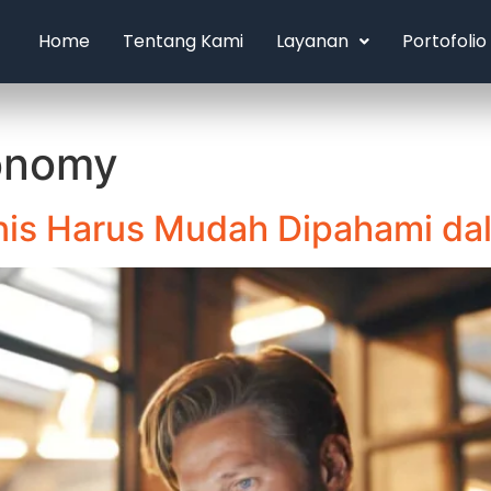
Home
Tentang Kami
Layanan
Portofolio
conomy
snis Harus Mudah Dipahami da