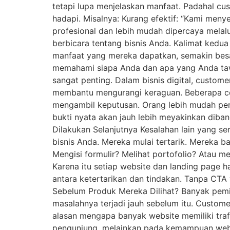
tetapi lupa menjelaskan manfaat. Padahal cu
hadapi. Misalnya: Kurang efektif: “Kami meny
profesional dan lebih mudah dipercaya melal
berbicara tentang bisnis Anda. Kalimat ked
manfaat yang mereka dapatkan, semakin besa
memahami siapa Anda dan apa yang Anda tawar
sangat penting. Dalam bisnis digital, custom
membantu mengurangi keraguan. Beberapa cont
mengambil keputusan. Orang lebih mudah perc
bukti nyata akan jauh lebih meyakinkan diban
Dilakukan Selanjutnya Kesalahan lain yang 
bisnis Anda. Mereka mulai tertarik. Mereka
Mengisi formulir? Melihat portofolio? Atau men
Karena itu setiap website dan landing page 
antara ketertarikan dan tindakan. Tanpa CTA
Sebelum Produk Mereka Dilihat? Banyak pemil
masalahnya terjadi jauh sebelum itu. Custom
alasan mengapa banyak website memiliki traf
pengunjung, melainkan pada kemampuan websi