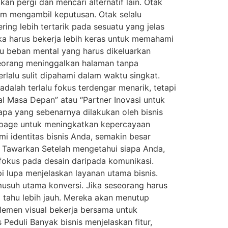
n pergi dan mencari alternatif lain. Otak
am mengambil keputusan. Otak selalu
ing lebih tertarik pada sesuatu yang jelas
a harus bekerja lebih keras untuk memahami
itu beban mental yang harus dikeluarkan
seorang meninggalkan halaman tanpa
rlalu sulit dipahami dalam waktu singkat.
dalah terlalu fokus terdengar menarik, tetapi
tal Masa Depan” atau “Partner Inovasi untuk
 apa yang sebenarnya dilakukan oleh bisnis
 page untuk meningkatkan kepercayaan
 identitas bisnis Anda, semakin besar
 Tawarkan Setelah mengetahui siapa Anda,
okus pada desain daripada komunikasi.
i lupa menjelaskan layanan utama bisnis.
musuh utama konversi. Jika seseorang harus
 tahu lebih jauh. Mereka akan menutup
 elemen visual bekerja bersama untuk
eduli Banyak bisnis menjelaskan fitur,