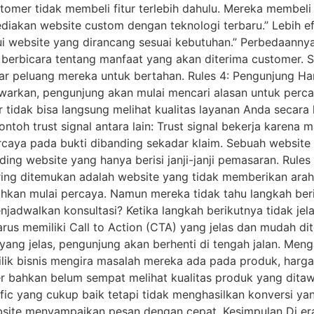
stomer tidak membeli fitur terlebih dahulu. Mereka membel
ediakan website custom dengan teknologi terbaru.” Lebih ef
ui website yang dirancang sesuai kebutuhan.” Perbedaannya
ua berbicara tentang manfaat yang akan diterima customer
r peluang mereka untuk bertahan. Rules 4: Pengunjung Har
kan, pengunjung akan mulai mencari alasan untuk percaya.
er tidak bisa langsung melihat kualitas layanan Anda seca
oh trust signal antara lain: Trust signal bekerja karena 
aya pada bukti dibanding sekadar klaim. Sebuah website 
ding website yang hanya berisi janji-janji pemasaran. Rul
sering ditemukan adalah website yang tidak memberikan ar
 bahkan mulai percaya. Namun mereka tidak tahu langkah b
jadwalkan konsultasi? Ketika langkah berikutnya tidak jelas
harus memiliki Call to Action (CTA) yang jelas dan mudah 
 yang jelas, pengunjung akan berhenti di tengah jalan. Me
ik bisnis mengira masalah mereka ada pada produk, harga, 
er bahkan belum sempat melihat kualitas produk yang ditaw
fic yang cukup baik tetapi tidak menghasilkan konversi y
te menyampaikan pesan dengan cepat. Kesimpulan Di era 