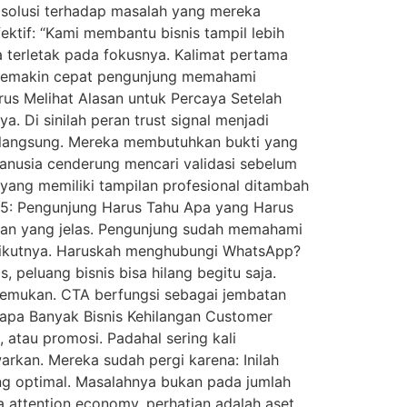
i solusi terhadap masalah yang mereka
ektif: “Kami membantu bisnis tampil lebih
 terletak pada fokusnya. Kalimat pertama
. Semakin cepat pengunjung memahami
us Melihat Alasan untuk Percaya Setelah
 Di sinilah peran trust signal menjadi
ra langsung. Mereka membutuhkan bukti yang
manusia cenderung mencari validasi sebelum
yang memiliki tampilan profesional ditambah
es 5: Pengunjung Harus Tahu Apa yang Harus
ahan yang jelas. Pengunjung sudah memahami
erikutnya. Haruskah menghubungi WhatsApp?
, peluang bisnis bisa hilang begitu saja.
ditemukan. CTA berfungsi sebagai jembatan
ngapa Banyak Bisnis Kehilangan Customer
atau promosi. Padahal sering kali
arkan. Mereka sudah pergi karena: Inilah
ang optimal. Masalahnya bukan pada jumlah
attention economy, perhatian adalah aset