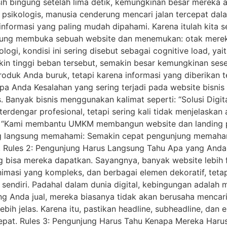
 bingung setelah lima detik, kemungkinan besar mereka aka
psikologis, manusia cenderung mencari jalan tercepat dal
ormasi yang paling mudah dipahami. Karena itulah kita ser
njung membuka sebuah website dan menemukan: otak merek
ogi, kondisi ini sering disebut sebagai cognitive load, ya
in tinggi beban tersebut, semakin besar kemungkinan se
duk Anda buruk, tetapi karena informasi yang diberikan te
a Anda Kesalahan yang sering terjadi pada website bisnis a
s. Banyak bisnis menggunakan kalimat seperti: “Solusi Digi
terdengar profesional, tetapi sering kali tidak menjelaskan
ut: “Kami membantu UMKM membangun website dan landing
g langsung memahami: Semakin cepat pengunjung memahami
 Rules 2: Pengunjung Harus Langsung Tahu Apa yang Anda
bisa mereka dapatkan. Sayangnya, banyak website lebih f
masi yang kompleks, dan berbagai elemen dekoratif, tetap
endiri. Padahal dalam dunia digital, kebingungan adalah 
ng Anda jual, mereka biasanya tidak akan berusaha mencari
bih jelas. Karena itu, pastikan headline, subheadline, dan
pat. Rules 3: Pengunjung Harus Tahu Kenapa Mereka Harus P