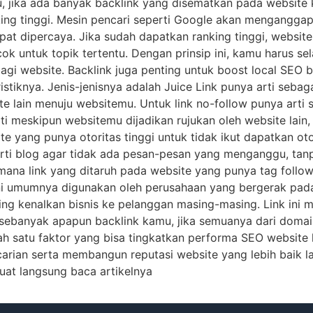
tu, jika ada banyak backlink yang disematkan pada website
ng tinggi. Mesin pencari seperti Google akan menganggap
dapat dipercaya. Jika sudah dapatkan ranking tinggi, websi
ok untuk topik tertentu. Dengan prinsip ini, kamu harus se
gi website. Backlink juga penting untuk boost local SEO bis
stiknya. Jenis-jenisnya adalah Juice Link punya arti seba
e lain menuju websitemu. Untuk link no-follow punya arti s
arti meskipun websitemu dijadikan rujukan oleh website lain,
te yang punya otoritas tinggi untuk tidak ikut dapatkan oto
ti blog agar tidak ada pesan-pesan yang menganggu, tanpa
dimana link yang ditaruh pada website yang punya tag follo
ini umumnya digunakan oleh perusahaan yang bergerak pada 
saling kenalkan bisnis ke pelanggan masing-masing. Link ini
ti sebanyak apapun backlink kamu, jika semuanya dari dom
lah satu faktor yang bisa tingkatkan performa SEO website 
rian serta membangun reputasi website yang lebih baik lag
 buat langsung baca artikelnya