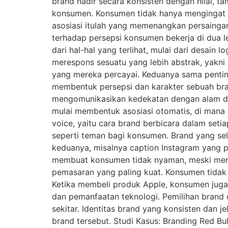
brand hadir secara konsisten dengan nilai, t
konsumen. Konsumen tidak hanya mengingat na
asosiasi itulah yang memenangkan persainga
terhadap persepsi konsumen bekerja di dua le
dari hal-hal yang terlihat, mulai dari desain 
merespons sesuatu yang lebih abstrak, yakni 
yang mereka percayai. Keduanya sama penting
membentuk persepsi dan karakter sebuah br
mengomunikasikan kedekatan dengan alam da
mulai membentuk asosiasi otomatis, di mana
voice, yaitu cara brand berbicara dalam set
seperti teman bagi konsumen. Brand yang selal
keduanya, misalnya caption Instagram yang p
membuat konsumen tidak nyaman, meski mereka
pemasaran yang paling kuat. Konsumen tidak
Ketika membeli produk Apple, konsumen juga b
dan pemanfaatan teknologi. Pemilihan brand 
sekitar. Identitas brand yang konsisten dan 
brand tersebut. Studi Kasus: Branding Red Bul