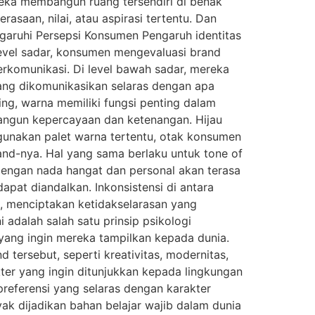
ereka membangun ruang tersendiri di benak
aan, nilai, atau aspirasi tertentu. Dan
garuhi Persepsi Konsumen Pengaruh identitas
 level sadar, konsumen mengevaluasi brand
 berkomunikasi. Di level bawah sadar, mereka
yang dikomunikasikan selaras dengan apa
ng, warna memiliki fungsi penting dalam
angun kepercayaan dan ketenangan. Hijau
unakan palet warna tertentu, otak konsumen
nd-nya. Hal yang sama berlaku untuk tone of
 dengan nada hangat dan personal akan terasa
apat diandalkan. Inkonsistensi di antara
s, menciptakan ketidakselarasan yang
adalah salah satu prinsip psikologi
yang ingin mereka tampilkan kepada dunia.
 tersebut, seperti kreativitas, modernitas,
ter yang ingin ditunjukkan kepada lingkungan
preferensi yang selaras dengan karakter
yak dijadikan bahan belajar wajib dalam dunia