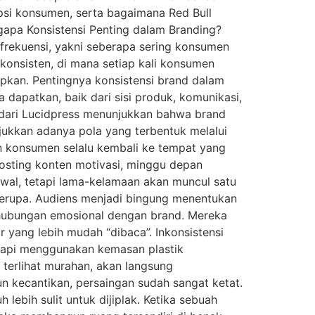
epsi konsumen, serta bagaimana Red Bull
gapa Konsistensi Penting dalam Branding?
 frekuensi, yakni seberapa sering konsumen
onsisten, di mana setiap kali konsumen
pkan. Pentingnya konsistensi brand dalam
apatkan, baik dari sisi produk, komunikasi,
i dari Lucidpress menunjukkan bahwa brand
jukkan adanya pola yang terbentuk melalui
an konsumen selalu kembali ke tempat yang
osting konten motivasi, minggu depan
awal, tetapi lama-kelamaan akan muncul satu
serupa. Audiens menjadi bingung menentukan
 hubungan emosional dengan brand. Mereka
 yang lebih mudah “dibaca”. Inkonsistensi
etapi menggunakan kemasan plastik
terlihat murahan, akan langsung
n kecantikan, persaingan sudah sangat ketat.
 lebih sulit untuk dijiplak. Ketika sebuah