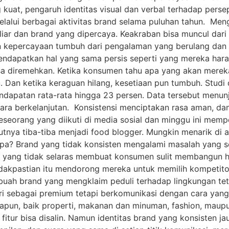
 kuat, pengaruh identitas visual dan verbal terhadap pers
elalui berbagai aktivitas brand selama puluhan tahun. Men
iar dan brand yang dipercaya. Keakraban bisa muncul dari
 kepercayaan tumbuh dari pengalaman yang berulang dan k
endapatkan hal yang sama persis seperti yang mereka hara
diremehkan. Ketika konsumen tahu apa yang akan mereka d
 Dan ketika keraguan hilang, kesetiaan pun tumbuh. Stud
dapatan rata-rata hingga 23 persen. Data tersebut menun
cara berkelanjutan. Konsistensi menciptakan rasa aman, d
orang yang diikuti di media sosial dan minggu ini memp
utnya tiba-tiba menjadi food blogger. Mungkin menarik di 
iapa? Brand yang tidak konsisten mengalami masalah yang 
an yang tidak selaras membuat konsumen sulit membangun
dakpastian itu mendorong mereka untuk memilih kompetitor
Sebuah brand yang mengklaim peduli terhadap lingkungan t
ri sebagai premium tetapi berkomunikasi dengan cara yang 
apun, baik properti, makanan dan minuman, fashion, maupu
fitur bisa disalin. Namun identitas brand yang konsisten jauh