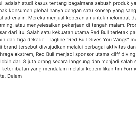
Bull adalah studi kasus tentang bagaimana sebuah produk y
enak konsumen global hanya dengan satu konsep yang sangat
 adrenalin. Mereka menjual keberanian untuk melompat dari
aming, atau menyelesaikan pekerjaan di tengah malam. Prod
sar dari itu. Salah satu kekuatan utama Red Bull terletak 
dari tiga dekade. Tagline “Red Bull Gives You Wings” menja
ji brand tersebut diwujudkan melalui berbagai aktivitas da
aga ekstrem, Red Bull menjadi sponsor utama cliff diving,
 lebih dari 8 juta orang secara langsung dan menjadi sala
n keterlibatan yang mendalam melalui kepemilikan tim Formul
ata. Dalam