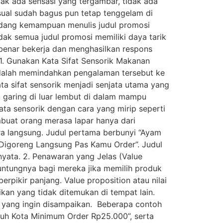
ak ada sensasi yang tergambar, tidak ada
isual sudah bagus pun tetap tenggelam di
mandang kemampuan menulis judul promosi
dak semua judul promosi memiliki daya tarik
benar bekerja dan menghasilkan respons
. 1. Gunakan Kata Sifat Sensorik Makanan
adalah memindahkan pengalaman tersebut ke
a sifat sensorik menjadi senjata utama yang
au garing di luar lembut di dalam mampu
a sensorik dengan cara yang mirip seperti
mbuat orang merasa lapar hanya dari
ra langsung. Judul pertama berbunyi “Ayam
, Digoreng Langsung Pas Kamu Order”. Judul
yata. 2. Penawaran yang Jelas (Value
untungnya bagi mereka jika memilih produk
rpikir panjang. Value proposition atau nilai
an yang tidak ditemukan di tempat lain.
 yang ingin disampaikan. Beberapa contoh
luruh Kota Minimum Order Rp25.000”, serta