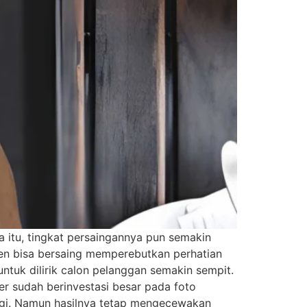
na itu, tingkat persaingannya pun semakin
chen bisa bersaing memperebutkan perhatian
ntuk dilirik calon pelanggan semakin sempit.
er sudah berinvestasi besar pada foto
nggi. Namun hasilnya tetap mengecewakan