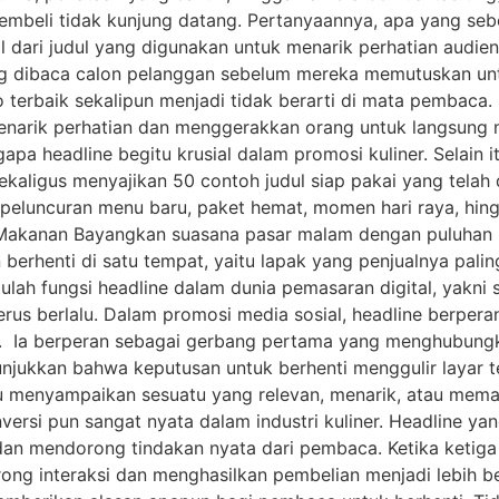
pembeli tidak kunjung datang. Pertanyaannya, apa yang se
l dari judul yang digunakan untuk menarik perhatian audi
g dibaca calon pelanggan sebelum mereka memutuskan untuk
terbaik sekalipun menjadi tidak berarti di mata pembaca.
narik perhatian dan menggerakkan orang untuk langsung m
headline begitu krusial dalam promosi kuliner. Selain itu, 
ekaligus menyajikan 50 contoh judul siap pakai yang telah
 peluncuran menu baru, paket hemat, momen hari raya, hi
 Makanan Bayangkan suasana pasar malam dengan puluhan l
 berhenti di satu tempat, yaitu lapak yang penjualnya pal
Itulah fungsi headline dalam dunia pemasaran digital, yak
erus berlalu. Dalam promosi media sosial, headline berpe
n. Ia berperan sebagai gerbang pertama yang menghubung
njukkan bahwa keputusan untuk berhenti menggulir layar t
pu menyampaikan sesuatu yang relevan, menarik, atau meman
ersi pun sangat nyata dalam industri kuliner. Headline yan
dan mendorong tindakan nyata dari pembaca. Ketika ketiga
ong interaksi dan menghasilkan pembelian menjadi lebih be