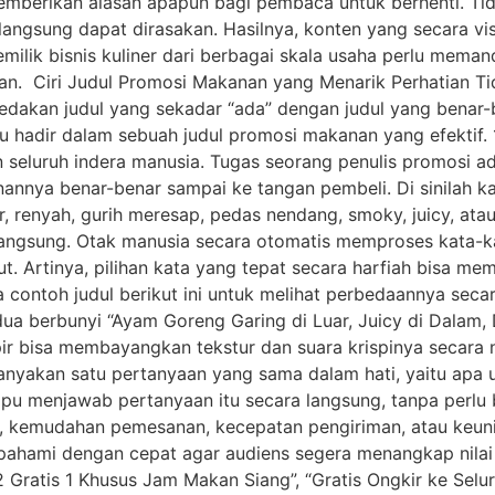
memberikan alasan apapun bagi pembaca untuk berhenti. Tid
g langsung dapat dirasakan. Hasilnya, konten yang secara v
pemilik bisnis kuliner dari berbagai skala usaha perlu me
ran. Ciri Judul Promosi Makanan yang Menarik Perhatian Ti
dakan judul yang sekadar “ada” dengan judul yang benar-
erlu hadir dalam sebuah judul promosi makanan yang efektif
n seluruh indera manusia. Tugas seorang penulis promosi 
nnya benar-benar sampai ke tangan pembeli. Di sinilah kat
er, renyah, gurih meresap, pedas nendang, smoky, juicy, at
angsung. Otak manusia secara otomatis memproses kata-kat
t. Artinya, pilihan kata yang tepat secara harfiah bisa me
ontoh judul berikut ini untuk melihat perbedaannya seca
edua berbunyi “Ayam Goreng Garing di Luar, Juicy di Dalam
r bisa membayangkan tekstur dan suara krispinya secara n
nanyakan satu pertanyaan yang sama dalam hati, yaitu apa 
u menjawab pertanyaan itu secara langsung, tanpa perlu be
, kemudahan pemesanan, kecepatan pengiriman, atau keunik
pahami dengan cepat agar audiens segera menangkap nilai
i 2 Gratis 1 Khusus Jam Makan Siang”, “Gratis Ongkir ke Se