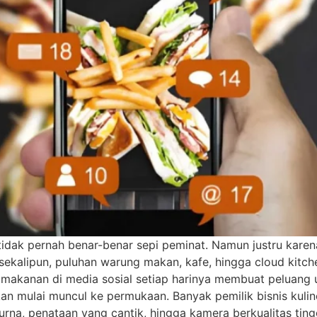
g tidak pernah benar-benar sepi peminat. Namun justru kare
l sekalipun, puluhan warung makan, kafe, hingga cloud kit
 makanan di media sosial setiap harinya membuat peluang u
kan mulai muncul ke permukaan. Banyak pemilik bisnis kulin
rna, penataan yang cantik, hingga kamera berkualitas ti