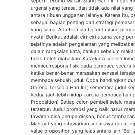
seperti “Promo Makan Siang Hari Ini” tidak 
urgensi yang terasa, dan tidak ada nilai yan
antara ribuan unggahan lainnya. Karena itu, 
sebagai bagian penting dari strategi pemasa
yang sama. Ada formula tertentu yang membe
nyata. Berikut adalah ciri-ciri utama yang p
sejatinya adalah pengalaman yang melibatka
dalam rangkaian kata, bahkan sebelum makana
tidak boleh diabaikan. Kata-kata seperti lum
memicu respons fisik pada pembaca secara l
ketika benar-benar merasakan sensasi tersebu
membaca sebuah judul. Coba bandingkan dua c
Goreng Tersedia Hari Ini”, sementara judul k
kedua jauh lebih hidup karena pembaca hampi
Proposition) Setiap calon pembeli selalu me
tersebut. Judul promosi yang baik harus mamp
tawaran bisa berupa diskon, bonus tambahan
Manfaat yang ditawarkan sebaiknya dapat di
value proposition yang jelas antara lain “Bel