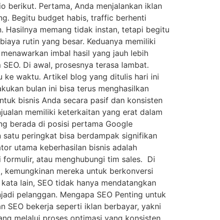
o berikut. Pertama, Anda menjalankan iklan
. Begitu budget habis, traffic berhenti
 Hasilnya memang tidak instan, tetapi begitu
 biaya rutin yang besar. Keduanya memiliki
O menawarkan imbal hasil yang jauh lebih
 SEO. Di awal, prosesnya terasa lambat.
 waktu. Artikel blog yang ditulis hari ini
kukan bulan ini bisa terus menghasilkan
untuk bisnis Anda secara pasif dan konsisten
jualan memiliki keterkaitan yang erat dalam
g berada di posisi pertama Google
n satu peringkat bisa berdampak signifikan
tor utama keberhasilan bisnis adalah
 formulir, atau menghubungi tim sales. Di
wal, kemungkinan mereka untuk berkonversi
n kata lain, SEO tidak hanya mendatangkan
njadi pelanggan. Mengapa SEO Penting untuk
n SEO bekerja seperti iklan berbayar, yakni
ang melalui proses optimasi yang konsisten