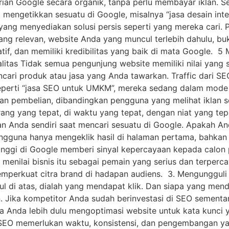
rian Google secara organik, tanpa perlu membayar iklan. S
 mengetikkan sesuatu di Google, misalnya “jasa desain inte
a yang menyediakan solusi persis seperti yang mereka cari
yang relevan, website Anda yang muncul terlebih dahulu, b
f, dan memiliki kredibilitas yang baik di mata Google. 5 
ualitas Tidak semua pengunjung website memiliki nilai yan
ri produk atau jasa yang Anda tawarkan. Traffic dari SE
eperti “jasa SEO untuk UMKM”, mereka sedang dalam mode ak
kan pembelian, dibandingkan pengguna yang melihat iklan se
ang yang tepat, di waktu yang tepat, dengan niat yang tep
 Anda sendiri saat mencari sesuatu di Google. Apakah An
ngguna hanya mengeklik hasil di halaman pertama, bahkan s
si tinggi di Google memberi sinyal kepercayaan kepada cal
 menilai bisnis itu sebagai pemain yang serius dan terpe
mperkuat citra brand di hadapan audiens. 3. Mengungguli Ko
ul di atas, dialah yang mendapat klik. Dan siapa yang mend
 Jika kompetitor Anda sudah berinvestasi di SEO sementar
ika Anda lebih dulu mengoptimasi website untuk kata kunc
s SEO memerlukan waktu, konsistensi, dan pengembangan y