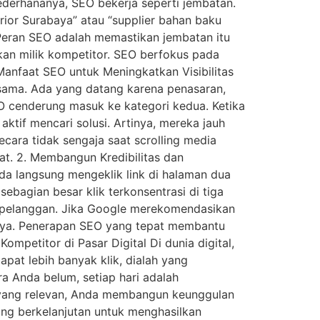
ederhananya, SEO bekerja seperti jembatan.
rior Surabaya” atau “supplier bahan baku
. Peran SEO adalah memastikan jembatan itu
ukan milik kompetitor. SEO berfokus pada
Manfaat SEO untuk Meningkatkan Visibilitas
g sama. Ada yang datang karena penasaran,
O cenderung masuk ke kategori kedua. Ketika
tif mencari solusi. Artinya, mereka jauh
cara tidak sengaja saat scrolling media
at. 2. Membangun Kredibilitas dan
da langsung mengeklik link di halaman dua
ebagian besar klik terkonsentrasi di tiga
on pelanggan. Jika Google merekomendasikan
rcaya. Penerapan SEO yang tepat membantu
mpetitor di Pasar Digital Di dunia digital,
apat lebih banyak klik, dialah yang
a Anda belum, setiap hari adalah
i yang relevan, Anda membangun keunggulan
ang berkelanjutan untuk menghasilkan