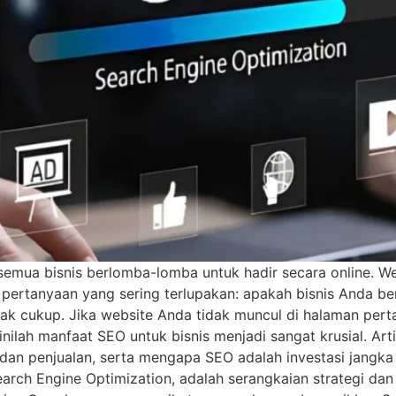
 semua bisnis berlomba-lomba untuk hadir secara online. Web
 pertanyaan yang sering terlupakan: apakah bisnis Anda 
dak cukup. Jika website Anda tidak muncul di halaman per
nilah manfaat SEO untuk bisnis menjadi sangat krusial. Art
an penjualan, serta mengapa SEO adalah investasi jangka p
arch Engine Optimization, adalah serangkaian strategi dan