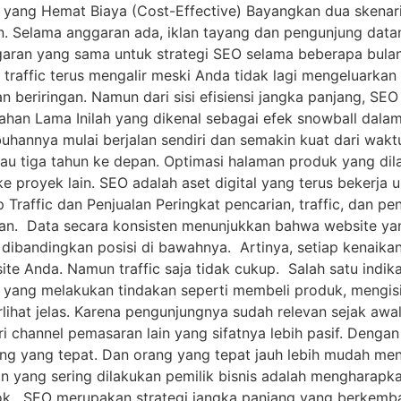
yang Hemat Biaya (Cost-Effective) Bayangkan dua skenari
. Selama anggaran ada, iklan tayang dan pengunjung datang
aran yang sama untuk strategi SEO selama beberapa bulan.
 traffic terus mengalir meski Anda tidak lagi mengeluarkan
n beriringan. Namun dari sisi efisiensi jangka panjang, SE
ahan Lama Inilah yang dikenal sebagai efek snowball dalam
nya mulai berjalan sendiri dan semakin kuat dari waktu ke
u tiga tahun ke depan. Optimasi halaman produk yang dila
e proyek lain. SEO adalah aset digital yang terus bekerja 
affic dan Penjualan Peringkat pencarian, traffic, dan pen
an. Data secara konsisten menunjukkan bahwa website yan
 dibandingkan posisi di bawahnya. Artinya, setiap kenaika
e Anda. Namun traffic saja tidak cukup. Salah satu indika
g yang melakukan tindakan seperti membeli produk, mengisi
terlihat jelas. Karena pengunjungnya sudah relevan sejak a
ri channel pemasaran lain yang sifatnya lebih pasif. Denga
ang yang tepat. Dan orang yang tepat jauh lebih mudah me
n yang sering dilakukan pemilik bisnis adalah mengharapka
esok. SEO merupakan strategi jangka panjang yang berkemb