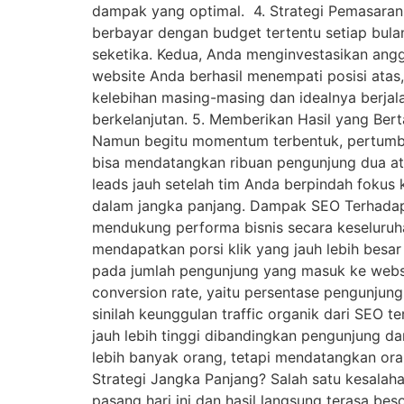
dampak yang optimal. 4. Strategi Pemasaran 
berbayar dengan budget tertentu setiap bulan
seketika. Kedua, Anda menginvestasikan angg
website Anda berhasil menempati posisi atas,
kelebihan masing-masing dan idealnya berjala
berkelanjutan. 5. Memberikan Hasil yang Bert
Namun begitu momentum terbentuk, pertumbuhan
bisa mendatangkan ribuan pengunjung dua ata
leads jauh setelah tim Anda berpindah fokus k
dalam jangka panjang. Dampak SEO Terhadap Tr
mendukung performa bisnis secara keseluruh
mendapatkan porsi klik yang jauh lebih besar
pada jumlah pengunjung yang masuk ke websit
conversion rate, yaitu persentase pengunjun
sinilah keunggulan traffic organik dari SEO 
jauh lebih tinggi dibandingkan pengunjung da
lebih banyak orang, tetapi mendatangkan or
Strategi Jangka Panjang? Salah satu kesalaha
pasang hari ini dan hasil langsung terasa b