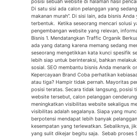
posisi sebuah website di halaman hasil penca
Di satu sisi ada calon pelanggan yang sedang
makanan murah”. Di sisi lain, ada bisnis And
terbentuk. Ketika seseorang mencari solusi 
pengembangan website yang relevan, informati
Bisnis 1. Mendatangkan Traffic Organik Berk
ada yang datang karena memang sedang menca
seseorang mengetikkan kata kunci spesifik s
lebih siap untuk berinteraksi, bahkan melaku
sosial. SEO membantu bisnis Anda menarik or
Kepercayaan Brand Coba perhatikan kebiasaan
atau tiga? Hampir tidak pernah. Mayoritas pe
posisi teratas. Secara tidak langsung, posi
website tersebut, calon pelanggan cenderung
meningkatkan visibilitas website sekaligus me
visibilitas adalah segalanya. Siapa yang munc
berpotensi mendapat lebih banyak pelanggan.
kesempatan yang terlewatkan. Sebaliknya, j
yang sulit dikejar begitu saja. Sebab prose