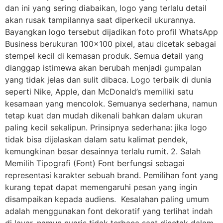
dan ini yang sering diabaikan, logo yang terlalu detail
akan rusak tampilannya saat diperkecil ukurannya.
Bayangkan logo tersebut dijadikan foto profil WhatsApp
Business berukuran 100×100 pixel, atau dicetak sebagai
stempel kecil di kemasan produk. Semua detail yang
dianggap istimewa akan berubah menjadi gumpalan
yang tidak jelas dan sulit dibaca. Logo terbaik di dunia
seperti Nike, Apple, dan McDonald’s memiliki satu
kesamaan yang mencolok. Semuanya sederhana, namun
tetap kuat dan mudah dikenali bahkan dalam ukuran
paling kecil sekalipun. Prinsipnya sederhana: jika logo
tidak bisa dijelaskan dalam satu kalimat pendek,
kemungkinan besar desainnya terlalu rumit. 2. Salah
Memilih Tipografi (Font) Font berfungsi sebagai
representasi karakter sebuah brand. Pemilihan font yang
kurang tepat dapat memengaruhi pesan yang ingin
disampaikan kepada audiens. Kesalahan paling umum
adalah menggunakan font dekoratif yang terlihat indah
di layar, namun nyaris tidak terbaca saat dicetak dalam