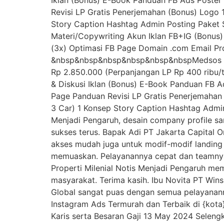
Iklan (Bonus) E-Book Panduan FB Ads Poster 
Revisi LP Gratis Penerjemahan (Bonus) Log
Story Caption Hashtag Admin Posting Paket S
Materi/Copywriting Akun Iklan FB+IG (Bonus)
(3x) Optimasi FB Page Domain .com Email Pr
&nbsp&nbsp&nbsp&nbsp&nbsp&nbspMedsos FB+I
Rp 2.850.000 (Perpanjangan LP Rp 400 ribu/t
& Diskusi Iklan (Bonus) E-Book Panduan FB Ad
Page Panduan Revisi LP Gratis Penerjemah
3 Car) 1 Konsep Story Caption Hashtag Admin
Menjadi Pengaruh, desain company profile s
sukses terus. Bapak Adi PT Jakarta Capital 
akses mudah juga untuk modif-modif landing 
memuaskan. Pelayanannya cepat dan teamnya 
Properti Milenial Notis Menjadi Pengaruh me
masyarakat. Terima kasih. Ibu Novita PT Win
Global sangat puas dengan semua pelayananny
Instagram Ads Termurah dan Terbaik di {kota
Karis serta Besaran Gaji 13 May 2024 Seleng