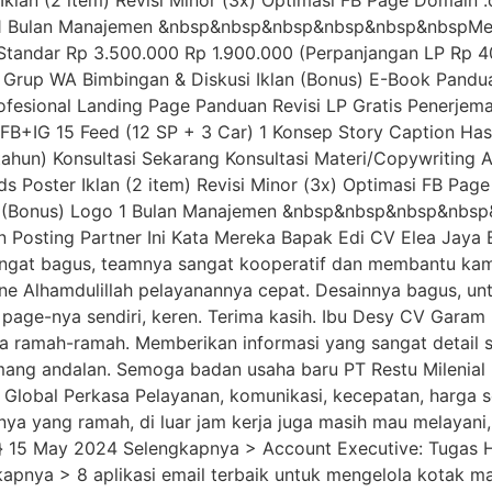
Iklan (2 item) Revisi Minor (3x) Optimasi FB Page Domain
o 1 Bulan Manajemen &nbsp&nbsp&nbsp&nbsp&nbsp&nbspMed
tandar Rp 3.500.000 Rp 1.900.000 (Perpanjangan LP Rp 400
 Grup WA Bimbingan & Diskusi Iklan (Bonus) E-Book Panduan
ofesional Landing Page Panduan Revisi LP Gratis Penerje
G 15 Feed (12 SP + 3 Car) 1 Konsep Story Caption Hash
ahun) Konsultasi Sekarang Konsultasi Materi/Copywriting
s Poster Iklan (2 item) Revisi Minor (3x) Optimasi FB Pag
an (Bonus) Logo 1 Bulan Manajemen &nbsp&nbsp&nbsp&nbs
 Posting Partner Ini Kata Mereka Bapak Edi CV Elea Jaya 
angat bagus, teamnya sangat kooperatif dan membantu kami
One Alhamdulillah pelayanannya cepat. Desainnya bagus, u
page-nya sendiri, keren. Terima kasih. Ibu Desy CV Garam
ramah-ramah. Memberikan informasi yang sangat detail se
mang andalan. Semoga badan usaha baru PT Restu Milenial 
s Global Perkasa Pelayanan, komunikasi, kecepatan, harga 
a yang ramah, di luar jam kerja juga masih mau melayani, 
} 15 May 2024 Selengkapnya > Account Executive: Tugas Ha
kapnya > 8 aplikasi email terbaik untuk mengelola kotak