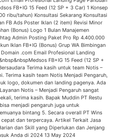
 .com Email Profesional Landing Page Panduan
sos FB+IG 15 Feed (12 SP + 3 Car) 1 Konsep
 ribu/tahun) Konsultasi Sekarang Konsultasi
 FB Ads Poster Iklan (2 item) Revisi Minor
mahan (Bonus) Logo 1 Bulan Manajemen
tag Admin Posting Paket Pro Rp 4.400.000
 Akun Iklan FB+IG (Bonus) Grup WA Bimbingan
e Domain .com Email Profesional Landing
p&nbsp&nbspMedsos FB+IG 15 Feed (12 SP +
Bersaudara Terima kasih untuk team Notis –
. Terima kasih team Notis Menjadi Pengaruh,
ntuk logo, dokumen dan landing pagenya. Ada
 Layanan Notis – Menjadi Pengaruh sangat
kali, terima kasih. Bapak Muddin PT Restu
bisa menjadi pengaruh juga untuk
semuanya bintang 5. Secara overall PT Wins
cepat dan terpercaya. Artikel Terkait Jasa
rian dan Skill yang Diperlukan dan Jenjang
 masuk Anda di 2024 13 May 2024