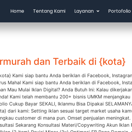
Home
Tentang Kami
Layanan
Portofolio
rmurah dan Terbaik di {kota}
{kota} Kami siap bantu Anda beriklan di Facebook, Instagr
arus Mahal Kami siap bantu Anda beriklan di Facebook, Ins
 Mau Mulai Iklan Digital? Anda Butuh Ini: Kalau dikerjaka
Anda! Kami telah membantu 200+ bisnis UMKM menjangkau l
rtfolio Cukup Bayar SEKALI, Iklanmu Bisa Dipakai SELAMA
ota} dari kami: Setting iklan sesuai target market usaha kam
jangkau customer di mana pun. Omset penjualan meningkat.
ultasi Sekarang Konsultasi Materi/Copywriting Akun Iklan