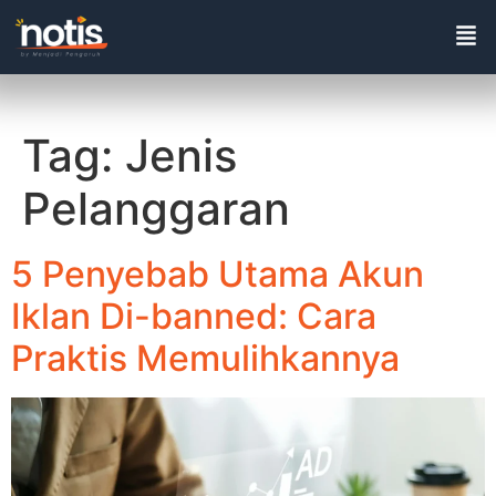
Tag:
Jenis
Pelanggaran
5 Penyebab Utama Akun
Iklan Di-banned: Cara
Praktis Memulihkannya