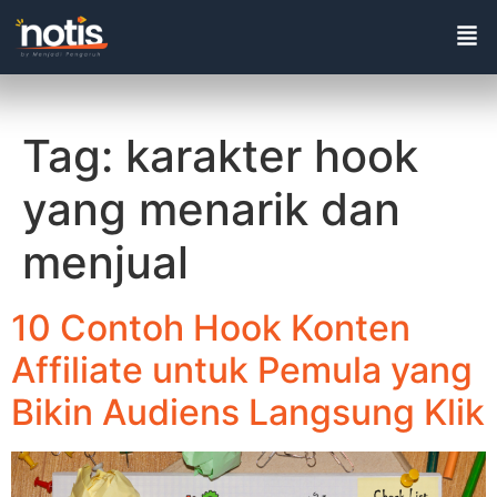
Tag:
karakter hook
yang menarik dan
menjual
10 Contoh Hook Konten
Affiliate untuk Pemula yang
Bikin Audiens Langsung Klik