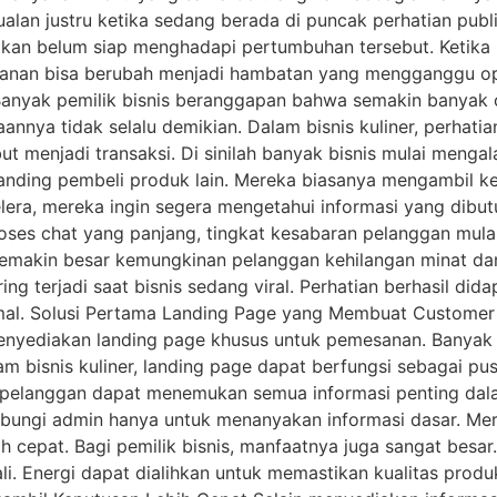
ualan justru ketika sedang berada di puncak perhatian publi
akan belum siap menghadapi pertumbuhan tersebut. Ketika
sanan bisa berubah menjadi hambatan yang mengganggu op
anyak pemilik bisnis beranggapan bahwa semakin banyak 
aannya tidak selalu demikian. Dalam bisnis kuliner, perhat
t menjadi transaksi. Di sinilah banyak bisnis mulai menga
nding pembeli produk lain. Mereka biasanya mengambil ke
era, mereka ingin segera mengetahui informasi yang dibut
oses chat yang panjang, tingkat kesabaran pelanggan mulai
semakin besar kemungkinan pelanggan kehilangan minat d
ing terjadi saat bisnis sedang viral. Perhatian berhasil di
al. Solusi Pertama Landing Page yang Membuat Customer Bi
 menyediakan landing page khusus untuk pemesanan. Banya
m bisnis kuliner, landing page dapat berfungsi sebagai pu
, pelanggan dapat menemukan semua informasi penting dala
ghubungi admin hanya untuk menanyakan informasi dasar. 
h cepat. Bagi pemilik bisnis, manfaatnya juga sangat besa
. Energi dapat dialihkan untuk memastikan kualitas produk