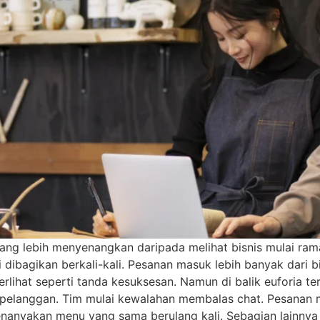
 yang lebih menyenangkan daripada melihat bisnis mulai ra
si dibagikan berkali-kali. Pesanan masuk lebih banyak dari
terlihat seperti tanda kesuksesan. Namun di balik euforia ter
 pelanggan. Tim mulai kewalahan membalas chat. Pesanan m
anyakan menu yang sama berulang kali. Sebagian lainnya m