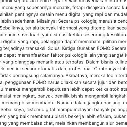
bil Keputusan Lebih Cepat Selain menyediakan informasi 
ki menu yang sebenarnya menarik, tetapi disajikan secara k
 sinilah pentingnya desain menu digital yang rapi dan mud
lebih sederhana. Misalnya: Secara psikologis, manusia ce
. Sebaliknya, terlalu banyak informasi yang ditampilkan s
ai choice overload, yaitu situasi ketika seseorang kesulitan
u digital yang rapi, pelanggan dapat memahami pilihan m
 terjadinya transaksi. Solusi Ketiga Gunakan FOMO Secara
ga dapat memanfaatkan faktor psikologis lain yang sangat 
yang dianggap menarik atau terbatas. Dalam bisnis kuliner
men ini secara otomatis dan profesional. Contohnya: Inf
dak berlangsung selamanya. Akibatnya, mereka lebih terd
a, penggunaan FOMO harus dilakukan secara jujur dan berd
u mereka mengambil keputusan lebih cepat ketika stok 
mulai meningkat, banyak pemilik bisnis mengambil langka
ini memang bisa membantu. Namun dalam jangka panjang, 
: Sebaliknya, sistem digital mampu melayani banyak pelan
em yang baik membantu bisnis bekerja lebih efisien, bukan 
ng yang membalas chat, melainkan membangun alur pemes