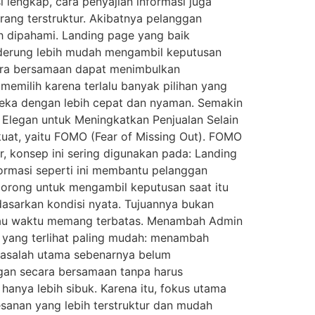
lengkap, cara penyajian informasi juga
urang terstruktur. Akibatnya pelanggan
ah dipahami. Landing page yang baik
nderung lebih mudah mengambil keputusan
ecara bersamaan dapat menimbulkan
 memilih karena terlalu banyak pilihan yang
ereka dengan lebih cepat dan nyaman. Semakin
 Elegan untuk Meningkatkan Penjualan Selain
kuat, yaitu FOMO (Fear of Missing Out). FOMO
, konsep ini sering digunakan pada: Landing
ormasi seperti ini membantu pelanggan
orong untuk mengambil keputusan saat itu
asarkan kondisi nyata. Tujuannya bukan
atau waktu memang terbatas. Menambah Admin
h yang terlihat paling mudah: menambah
masalah utama sebenarnya belum
ggan secara bersamaan tanpa harus
hanya lebih sibuk. Karena itu, fokus utama
anan yang lebih terstruktur dan mudah