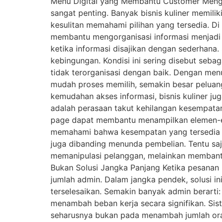
Menu Digital yang Membantu Customer Mengam
sangat penting. Banyak bisnis kuliner memili
kesulitan memahami pilihan yang tersedia. Di
membantu mengorganisasi informasi menjadi 
ketika informasi disajikan dengan sederhana
kebingungan. Kondisi ini sering disebut sebag
tidak terorganisasi dengan baik. Dengan men
mudah proses memilih, semakin besar peluang
kemudahan akses informasi, bisnis kuliner ju
adalah perasaan takut kehilangan kesempatan 
page dapat membantu menampilkan elemen-ele
memahami bahwa kesempatan yang tersedia ti
juga dibanding menunda pembelian. Tentu saj
memanipulasi pelanggan, melainkan membant
Bukan Solusi Jangka Panjang Ketika pesanan 
jumlah admin. Dalam jangka pendek, solusi 
terselesaikan. Semakin banyak admin berarti
menambah beban kerja secara signifikan. Sist
seharusnya bukan pada menambah jumlah ora