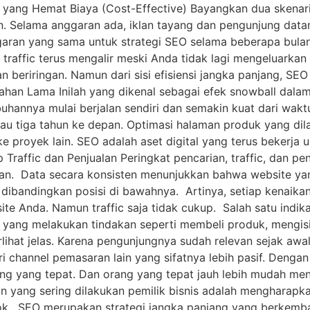
yang Hemat Biaya (Cost-Effective) Bayangkan dua skenari
. Selama anggaran ada, iklan tayang dan pengunjung datang
aran yang sama untuk strategi SEO selama beberapa bulan.
 traffic terus mengalir meski Anda tidak lagi mengeluarkan
n beriringan. Namun dari sisi efisiensi jangka panjang, SE
ahan Lama Inilah yang dikenal sebagai efek snowball dalam
nya mulai berjalan sendiri dan semakin kuat dari waktu ke
u tiga tahun ke depan. Optimasi halaman produk yang dila
e proyek lain. SEO adalah aset digital yang terus bekerja 
affic dan Penjualan Peringkat pencarian, traffic, dan pen
an. Data secara konsisten menunjukkan bahwa website yan
 dibandingkan posisi di bawahnya. Artinya, setiap kenaika
e Anda. Namun traffic saja tidak cukup. Salah satu indika
g yang melakukan tindakan seperti membeli produk, mengisi
terlihat jelas. Karena pengunjungnya sudah relevan sejak a
ri channel pemasaran lain yang sifatnya lebih pasif. Denga
ang yang tepat. Dan orang yang tepat jauh lebih mudah me
n yang sering dilakukan pemilik bisnis adalah mengharapka
esok. SEO merupakan strategi jangka panjang yang berkemb