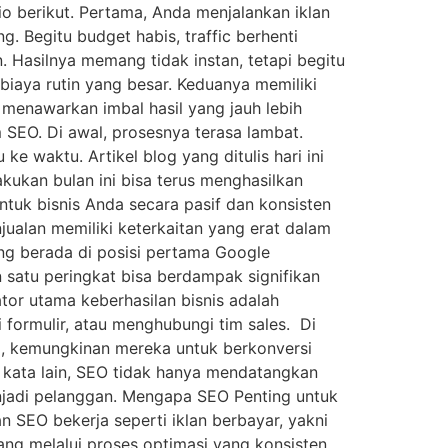
o berikut. Pertama, Anda menjalankan iklan
. Begitu budget habis, traffic berhenti
 Hasilnya memang tidak instan, tetapi begitu
 biaya rutin yang besar. Keduanya memiliki
O menawarkan imbal hasil yang jauh lebih
 SEO. Di awal, prosesnya terasa lambat.
 waktu. Artikel blog yang ditulis hari ini
kukan bulan ini bisa terus menghasilkan
untuk bisnis Anda secara pasif dan konsisten
jualan memiliki keterkaitan yang erat dalam
g berada di posisi pertama Google
n satu peringkat bisa berdampak signifikan
tor utama keberhasilan bisnis adalah
 formulir, atau menghubungi tim sales. Di
wal, kemungkinan mereka untuk berkonversi
n kata lain, SEO tidak hanya mendatangkan
njadi pelanggan. Mengapa SEO Penting untuk
n SEO bekerja seperti iklan berbayar, yakni
ang melalui proses optimasi yang konsisten