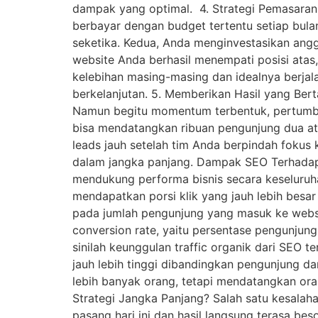
dampak yang optimal. 4. Strategi Pemasaran 
berbayar dengan budget tertentu setiap bulan
seketika. Kedua, Anda menginvestasikan angg
website Anda berhasil menempati posisi atas,
kelebihan masing-masing dan idealnya berjala
berkelanjutan. 5. Memberikan Hasil yang Bert
Namun begitu momentum terbentuk, pertumbuhan
bisa mendatangkan ribuan pengunjung dua ata
leads jauh setelah tim Anda berpindah fokus k
dalam jangka panjang. Dampak SEO Terhadap Tr
mendukung performa bisnis secara keseluruh
mendapatkan porsi klik yang jauh lebih besar
pada jumlah pengunjung yang masuk ke websit
conversion rate, yaitu persentase pengunjun
sinilah keunggulan traffic organik dari SEO 
jauh lebih tinggi dibandingkan pengunjung da
lebih banyak orang, tetapi mendatangkan or
Strategi Jangka Panjang? Salah satu kesalaha
pasang hari ini dan hasil langsung terasa b