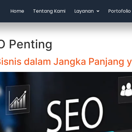
Home
Tentang Kami
Layanan
Portofolio
 Penting
isnis dalam Jangka Panjang y