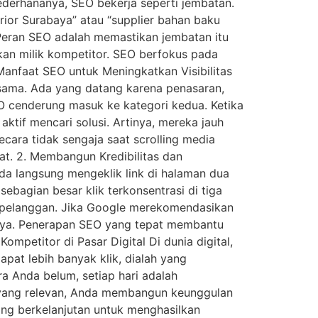
ederhananya, SEO bekerja seperti jembatan.
rior Surabaya” atau “supplier bahan baku
. Peran SEO adalah memastikan jembatan itu
ukan milik kompetitor. SEO berfokus pada
Manfaat SEO untuk Meningkatkan Visibilitas
g sama. Ada yang datang karena penasaran,
O cenderung masuk ke kategori kedua. Ketika
tif mencari solusi. Artinya, mereka jauh
cara tidak sengaja saat scrolling media
at. 2. Membangun Kredibilitas dan
da langsung mengeklik link di halaman dua
ebagian besar klik terkonsentrasi di tiga
on pelanggan. Jika Google merekomendasikan
rcaya. Penerapan SEO yang tepat membantu
mpetitor di Pasar Digital Di dunia digital,
apat lebih banyak klik, dialah yang
a Anda belum, setiap hari adalah
i yang relevan, Anda membangun keunggulan
ang berkelanjutan untuk menghasilkan