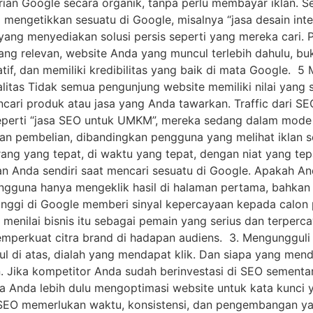
rian Google secara organik, tanpa perlu membayar iklan. S
 mengetikkan sesuatu di Google, misalnya “jasa desain inte
a yang menyediakan solusi persis seperti yang mereka cari
yang relevan, website Anda yang muncul terlebih dahulu, b
f, dan memiliki kredibilitas yang baik di mata Google. 5 
ualitas Tidak semua pengunjung website memiliki nilai yan
ri produk atau jasa yang Anda tawarkan. Traffic dari SE
eperti “jasa SEO untuk UMKM”, mereka sedang dalam mode ak
kan pembelian, dibandingkan pengguna yang melihat iklan se
ang yang tepat, di waktu yang tepat, dengan niat yang tep
 Anda sendiri saat mencari sesuatu di Google. Apakah An
ngguna hanya mengeklik hasil di halaman pertama, bahkan s
si tinggi di Google memberi sinyal kepercayaan kepada cal
 menilai bisnis itu sebagai pemain yang serius dan terpe
mperkuat citra brand di hadapan audiens. 3. Mengungguli Ko
ul di atas, dialah yang mendapat klik. Dan siapa yang mend
 Jika kompetitor Anda sudah berinvestasi di SEO sementar
ika Anda lebih dulu mengoptimasi website untuk kata kunc
s SEO memerlukan waktu, konsistensi, dan pengembangan y