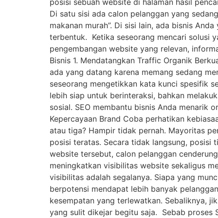
posisi sebuah website di halaman hasil penca
Di satu sisi ada calon pelanggan yang sedang
makanan murah”. Di sisi lain, ada bisnis And
terbentuk. Ketika seseorang mencari solusi 
pengembangan website yang relevan, informati
Bisnis 1. Mendatangkan Traffic Organik Berk
ada yang datang karena memang sedang menca
seseorang mengetikkan kata kunci spesifik s
lebih siap untuk berinteraksi, bahkan melaku
sosial. SEO membantu bisnis Anda menarik or
Kepercayaan Brand Coba perhatikan kebiasaan
atau tiga? Hampir tidak pernah. Mayoritas pe
posisi teratas. Secara tidak langsung, posi
website tersebut, calon pelanggan cenderung
meningkatkan visibilitas website sekaligus me
visibilitas adalah segalanya. Siapa yang munc
berpotensi mendapat lebih banyak pelanggan.
kesempatan yang terlewatkan. Sebaliknya, j
yang sulit dikejar begitu saja. Sebab prose