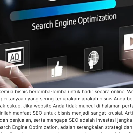
 semua bisnis berlomba-lomba untuk hadir secara online. Web
 pertanyaan yang sering terlupakan: apakah bisnis Anda 
dak cukup. Jika website Anda tidak muncul di halaman per
nilah manfaat SEO untuk bisnis menjadi sangat krusial. Art
an penjualan, serta mengapa SEO adalah investasi jangka p
arch Engine Optimization, adalah serangkaian strategi dan