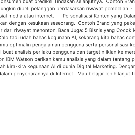
 konsumen buat prediksi Tindakan selanjutnya. Contoh Bran
ungkin dibeli pelanggan berdasarkan riwayat pembelian ·
sosial media atau internet. · Personalisasi Konten yang Dal
ikan dengan kesukaan seseorang. Contoh Brand yang pake AI 
ar dari riwayat menonton. Baca Juga: 5 Bisnis yang Cocok
alo tadi udah bahas kegunaan AI, sekarang kita bahas cont
mu optimalin pengalaman pengguna serta personalisasi ko
 buat analisis perilaku pengguna dan targetin iklan ke me
n IBM Watson berikan kamu analisis yang dalam tentang 
h kira-kira kegunaan AI di dunia Digital Marketing. Dengan
lam penyebarannya di Internet. Mau belajar lebih lanjut t