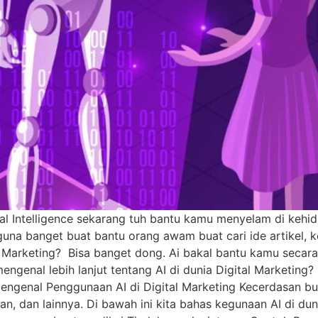
ial Intelligence sekarang tuh bantu kamu menyelam di kehi
guna banget buat bantu orang awam buat cari ide artikel, ko
al Marketing? Bisa banget dong. Ai bakal bantu kamu seca
ngenal lebih lanjut tentang AI di dunia Digital Marketing? 
engenal Penggunaan AI di Digital Marketing Kecerdasan bua
an, dan lainnya. Di bawah ini kita bahas kegunaan AI di duni