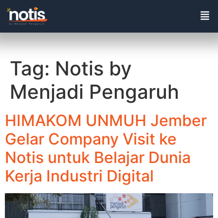
Tag:
Notis by
Menjadi Pengaruh
HIMAKOM UNMUH Jember
Gelar Company Visit ke
Notis untuk Belajar Dunia
Kerja Industri Digital