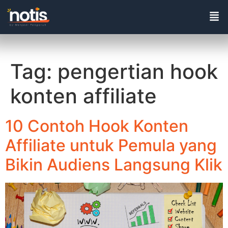
Tag:
pengertian hook
konten affiliate
10 Contoh Hook Konten
Affiliate untuk Pemula yang
Bikin Audiens Langsung Klik