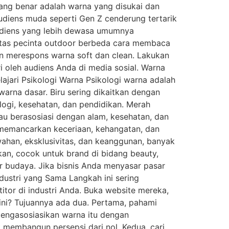
ng benar adalah warna yang disukai dan
audiens muda seperti Gen Z cenderung tertarik
Audiens yang lebih dewasa umumnya
nitas pecinta outdoor berbeda cara membaca
in merespons warna soft dan clean. Lakukan
i oleh audiens Anda di media sosial. Warna
jari Psikologi Warna Psikologi warna adalah
arna dasar. Biru sering dikaitkan dengan
logi, kesehatan, dan pendidikan. Merah
jau berasosiasi dengan alam, kesehatan, dan
 memancarkan keceriaan, kehangatan, dan
wahan, eksklusivitas, dan keanggunan, banyak
kan, cocok untuk brand di bidang beauty,
tar budaya. Jika bisnis Anda menyasar pasar
ndustri yang Sama Langkah ini sering
itor di industri Anda. Buka website mereka,
 ini? Tujuannya ada dua. Pertama, pahami
mengasosiasikan warna itu dengan
uk membangun persepsi dari nol. Kedua, cari