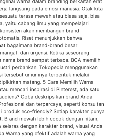
ngenai warna dalam branding berkaitan erat
erja langsung pada emosi manusia. Otak kita
sesuatu terasa mewah atau biasa saja, bisa
na, yaitu cabang ilmu yang mempelajari
a konsisten akan membangun brand
 otomatis. Riset menunjukkan bahwa
ihat bagaimana brand-brand besar
mangat, dan urgensi. Ketika seseorang
um nama brand sempat terbaca. BCA memilih
ndustri perbankan. Tokopedia menggunakan
i tersebut umumnya terbentuk melalui
ipikirkan matang. 5 Cara Memilih Warna
u mencari inspirasi di Pinterest, ada satu
a audiens? Coba deskripsikan brand Anda
rofesional dan terpercaya, seperti konsultan
i produk eco-friendly? Setiap karakter punya
t. Brand mewah lebih cocok dengan hitam,
na selaras dengan karakter brand, visual Anda
Anda Warna yang efektif adalah warna yang