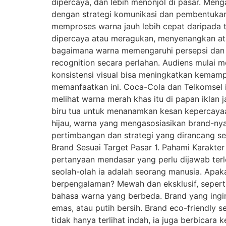
dipercaya, dan lebih menonjol di pasar. Me
dengan strategi komunikasi dan pembentukan 
memproses warna jauh lebih cepat daripada t
dipercaya atau meragukan, menyenangkan atau 
bagaimana warna memengaruhi persepsi dan p
recognition secara perlahan. Audiens mulai 
konsistensi visual bisa meningkatkan kemam
memanfaatkan ini. Coca-Cola dan Telkomsel 
melihat warna merah khas itu di papan ikla
biru tua untuk menanamkan kesan kepercayaa
hijau, warna yang mengasosiasikan brand-ny
pertimbangan dan strategi yang dirancang s
Brand Sesuai Target Pasar 1. Pahami Karakter
pertanyaan mendasar yang perlu dijawab terl
seolah-olah ia adalah seorang manusia. Apak
berpengalaman? Mewah dan eksklusif, seperti 
bahasa warna yang berbeda. Brand yang ingi
emas, atau putih bersih. Brand eco-friendly s
tidak hanya terlihat indah, ia juga berbicar