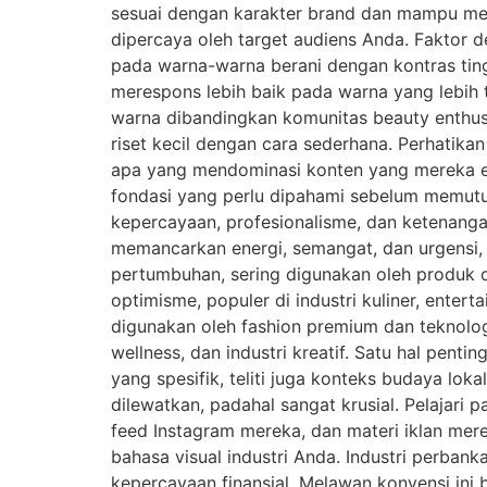
sesuai dengan karakter brand dan mampu me
dipercaya oleh target audiens Anda. Faktor d
pada warna-warna berani dengan kontras ting
merespons lebih baik pada warna yang lebih
warna dibandingkan komunitas beauty enthusi
riset kecil dengan cara sederhana. Perhatika
apa yang mendominasi konten yang mereka en
fondasi yang perlu dipahami sebelum memutus
kepercayaan, profesionalisme, dan ketenanga
memancarkan energi, semangat, dan urgensi, c
pertumbuhan, sering digunakan oleh produk 
optimisme, populer di industri kuliner, ent
digunakan oleh fashion premium dan teknolog
wellness, dan industri kreatif. Satu hal pent
yang spesifik, teliti juga konteks budaya lo
dilewatkan, padahal sangat krusial. Pelajari
feed Instagram mereka, dan materi iklan mer
bahasa visual industri Anda. Industri perba
kepercayaan finansial. Melawan konvensi ini b