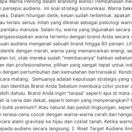
ngapa Warna Penting dalam Branding Bisnis? Pembahasan me
persepsi audiens. Ini soal strategi komunikasi. Warna bek
eks. Dalam hitungan detik, kesan sudah terbentuk: apakah 
terlalu serius. Inilah yang dikenal sebagai psikologi war
erilaku manusia. Selain itu, warna yang digunakan secar
mengasosiasikan warna tertentu dengan brand Anda secara
puan audiens mengenali sebuah brand hingga 80 persen. L
identik dengan merah, warna yang memancarkan energi, se
n jalan tol, otak mereka sudah “membacanya” bahkan sebel
n dan profesionalisme, pilihan yang sangat tepat untuk i
a dengan pertumbuhan dan kemudahan bertransaksi. Kondis
ecara matang. Semuanya adalah keputusan strategis yang d
 dan Identitas Brand Anda Sebelum membuka color picker ata
ebih dahulu. Brand Anda ingin “terasa” seperti apa di mat
ah ia ceria dan dekat, seperti teman yang menyenangkan? P
butik premium? Atau natural dan peduli lingkungan, sepert
n terasa ceria cocok dengan warna-warna cerah dan hanga
ecara alami gravitasi ke hijau dan coklat tanah. Ketika war
a kepada audiens secara langsung. 2. Riset Target Audiens 