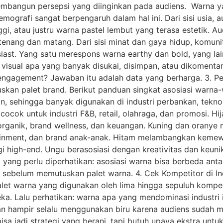
mbangun persepsi yang diinginkan pada audiens. Warna ya
emografi sangat berpengaruh dalam hal ini. Dari sisi usia, 
gi, atau justru warna pastel lembut yang terasa estetik. 
 tenang dan matang. Dari sisi minat dan gaya hidup, komu
ast. Yang satu merespons warna earthy dan bold, yang la
n visual apa yang banyak disukai, disimpan, atau dikomentar
gagement? Jawaban itu adalah data yang berharga. 3. Pela
kan palet brand. Berikut panduan singkat asosiasi warna-w
n, sehingga banyak digunakan di industri perbankan, tekno
ocok untuk industri F&B, retail, olahraga, dan promosi. Hi
organik, brand wellness, dan keuangan. Kuning dan oranye
ertainment, dan brand anak-anak. Hitam melambangkan keme
i high-end. Ungu berasosiasi dengan kreativitas dan keuni
ing yang perlu diperhatikan: asosiasi warna bisa berbeda an
kal sebelum memutuskan palet warna. 4. Cek Kompetitor di I
 palet warna yang digunakan oleh lima hingga sepuluh kompet
eka. Lalu perhatikan: warna apa yang mendominasi industri
nkan hampir selalu menggunakan biru karena audiens sudah 
isa jadi strategi yang berani, tapi butuh upaya ekstra unt