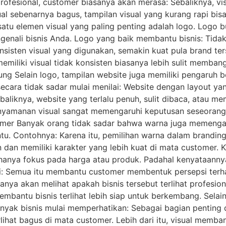
profesional, customer biasanya akan merasa: Sebaliknya, v
al sebenarnya bagus, tampilan visual yang kurang rapi bi
satu elemen visual yang paling penting adalah logo. Logo
nali bisnis Anda. Logo yang baik membantu bisnis: Tidak
sten visual yang digunakan, semakin kuat pula brand terse
memiliki visual tidak konsisten biasanya lebih sulit memba
 Selain logo, tampilan website juga memiliki pengaruh b
ecara tidak sadar mulai menilai: Website dengan layout y
baliknya, website yang terlalu penuh, sulit dibaca, atau
kenyamanan visual sangat memengaruhi keputusan seseorang 
r Banyak orang tidak sadar bahwa warna juga memengaru
ntu. Contohnya: Karena itu, pemilihan warna dalam branding
en dan memiliki karakter yang lebih kuat di mata customer
 hanya fokus pada harga atau produk. Padahal kenyataannya
dari: Semua itu membantu customer membentuk persepsi terh
ya akan melihat apakah bisnis tersebut terlihat profesiona
bantu bisnis terlihat lebih siap untuk berkembang. Sela
anyak bisnis mulai memperhatikan: Sebagai bagian penting
rlihat bagus di mata customer. Lebih dari itu, visual mem