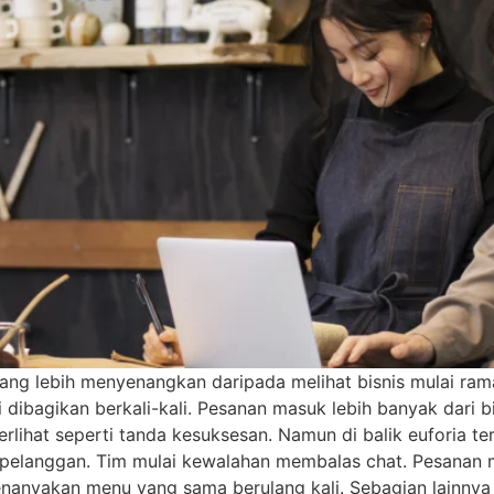
 yang lebih menyenangkan daripada melihat bisnis mulai ra
si dibagikan berkali-kali. Pesanan masuk lebih banyak dari
terlihat seperti tanda kesuksesan. Namun di balik euforia ter
 pelanggan. Tim mulai kewalahan membalas chat. Pesanan m
anyakan menu yang sama berulang kali. Sebagian lainnya m