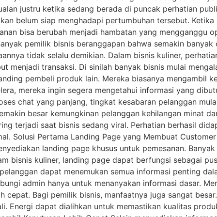
ualan justru ketika sedang berada di puncak perhatian publi
akan belum siap menghadapi pertumbuhan tersebut. Ketika
sanan bisa berubah menjadi hambatan yang mengganggu op
anyak pemilik bisnis beranggapan bahwa semakin banyak 
aannya tidak selalu demikian. Dalam bisnis kuliner, perhat
t menjadi transaksi. Di sinilah banyak bisnis mulai menga
nding pembeli produk lain. Mereka biasanya mengambil ke
era, mereka ingin segera mengetahui informasi yang dibut
oses chat yang panjang, tingkat kesabaran pelanggan mulai
semakin besar kemungkinan pelanggan kehilangan minat d
ing terjadi saat bisnis sedang viral. Perhatian berhasil di
al. Solusi Pertama Landing Page yang Membuat Customer Bi
 menyediakan landing page khusus untuk pemesanan. Banya
m bisnis kuliner, landing page dapat berfungsi sebagai pu
, pelanggan dapat menemukan semua informasi penting dala
ghubungi admin hanya untuk menanyakan informasi dasar. 
h cepat. Bagi pemilik bisnis, manfaatnya juga sangat besa
. Energi dapat dialihkan untuk memastikan kualitas produk