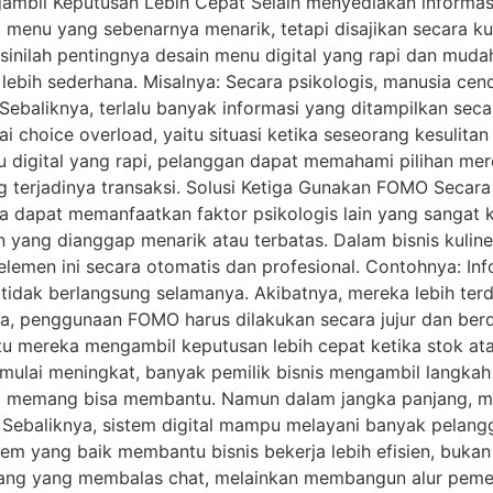
bil Keputusan Lebih Cepat Selain menyediakan informasi 
ki menu yang sebenarnya menarik, tetapi disajikan secara k
 sinilah pentingnya desain menu digital yang rapi dan mud
lebih sederhana. Misalnya: Secara psikologis, manusia ce
. Sebaliknya, terlalu banyak informasi yang ditampilkan s
ai choice overload, yaitu situasi ketika seseorang kesulitan
u digital yang rapi, pelanggan dapat memahami pilihan m
 terjadinya transaksi. Solusi Ketiga Gunakan FOMO Secara
ga dapat memanfaatkan faktor psikologis lain yang sangat 
yang dianggap menarik atau terbatas. Dalam bisnis kuliner
men ini secara otomatis dan profesional. Contohnya: Inf
dak berlangsung selamanya. Akibatnya, mereka lebih terd
a, penggunaan FOMO harus dilakukan secara jujur dan berd
u mereka mengambil keputusan lebih cepat ketika stok 
mulai meningkat, banyak pemilik bisnis mengambil langka
ini memang bisa membantu. Namun dalam jangka panjang, 
: Sebaliknya, sistem digital mampu melayani banyak pelan
em yang baik membantu bisnis bekerja lebih efisien, bukan 
ng yang membalas chat, melainkan membangun alur pemes