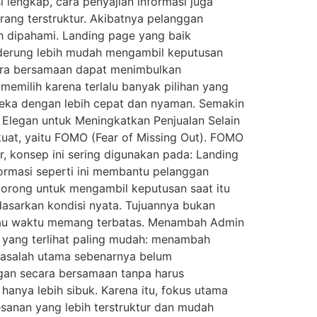
lengkap, cara penyajian informasi juga
urang terstruktur. Akibatnya pelanggan
ah dipahami. Landing page yang baik
nderung lebih mudah mengambil keputusan
ecara bersamaan dapat menimbulkan
 memilih karena terlalu banyak pilihan yang
ereka dengan lebih cepat dan nyaman. Semakin
 Elegan untuk Meningkatkan Penjualan Selain
kuat, yaitu FOMO (Fear of Missing Out). FOMO
, konsep ini sering digunakan pada: Landing
ormasi seperti ini membantu pelanggan
orong untuk mengambil keputusan saat itu
asarkan kondisi nyata. Tujuannya bukan
atau waktu memang terbatas. Menambah Admin
h yang terlihat paling mudah: menambah
masalah utama sebenarnya belum
ggan secara bersamaan tanpa harus
hanya lebih sibuk. Karena itu, fokus utama
anan yang lebih terstruktur dan mudah