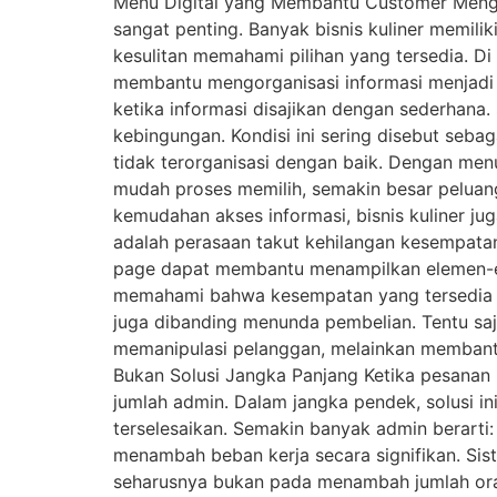
Menu Digital yang Membantu Customer Mengam
sangat penting. Banyak bisnis kuliner memili
kesulitan memahami pilihan yang tersedia. Di
membantu mengorganisasi informasi menjadi 
ketika informasi disajikan dengan sederhana
kebingungan. Kondisi ini sering disebut sebag
tidak terorganisasi dengan baik. Dengan men
mudah proses memilih, semakin besar peluang
kemudahan akses informasi, bisnis kuliner ju
adalah perasaan takut kehilangan kesempatan 
page dapat membantu menampilkan elemen-ele
memahami bahwa kesempatan yang tersedia ti
juga dibanding menunda pembelian. Tentu saj
memanipulasi pelanggan, melainkan membant
Bukan Solusi Jangka Panjang Ketika pesanan 
jumlah admin. Dalam jangka pendek, solusi 
terselesaikan. Semakin banyak admin berarti
menambah beban kerja secara signifikan. Sist
seharusnya bukan pada menambah jumlah ora