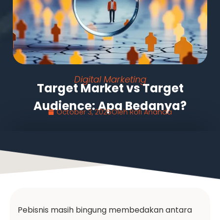
Digital Marketing
Target Market vs Target
Audience: Apa Bedanya?
October 3, 2025
Oleh
Rofi Ananda
Pebisnis masih bingung membedakan antara