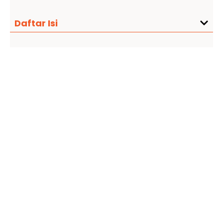
Daftar Isi
Target audience sering kali ditentukan
berdasarkan :
Perilaku dan minat : suka belanja online,