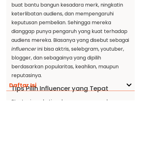
buat bantu bangun kesadara merk, ningkatin
keterlibatan audiens, dan mempengaruhi
keputusan pembelian. Sehingga mereka
dianggap punya pengaruh yang kuat terhadap
audiens mereka. Biasanya yang disebut sebagai
influencer
ini bisa aktris, selebgram, youtuber,
blogger, dan sebagainya yang dipilih
berdasarkan popularitas, keahlian, maupun
reputasinya.
Daftar Isi
Tips Pilih Influencer yang Tepat
Strategi marketing dengan menggunakan
influencer punya pengaruh yang signifikan, jadi
kamu jangan sampe salah pilih. Dibawah ini
adalah tips pilih influencer buat promosiin
bisnismu.