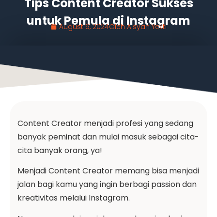
Tips Content Creator Sukses
untuk Pemula di Instagram
August 6, 2024
Oleh
Aisyah Yekti
Content Creator menjadi profesi yang sedang
banyak peminat dan mulai masuk sebagai cita-
cita banyak orang, ya!
Menjadi Content Creator memang bisa menjadi
jalan bagi kamu yang ingin berbagi passion dan
kreativitas melalui Instagram.