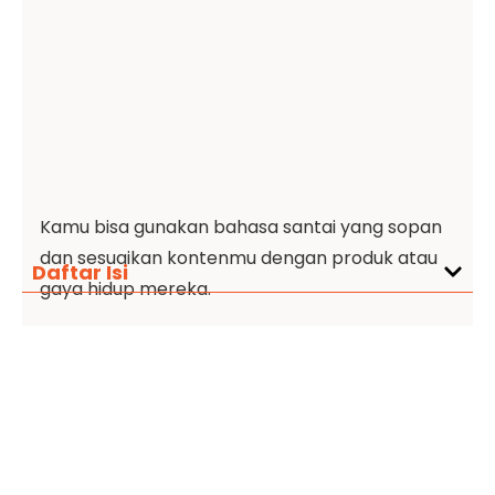
Kamu bisa gunakan bahasa santai yang sopan
dan sesuaikan kontenmu dengan produk atau
Daftar Isi
gaya hidup mereka.
2. Buat Akun Instagram
yang Menarik
Dalam membuat akun, pilih nama profil yang
mudah diingat dan mencerminkan merek
pribadimu, ya!