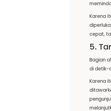
memindai
Karena i
diperluk
cepat, t
5. Ta
Bagian a
di detik
Karena it
ditawark
pengunjun
melanju