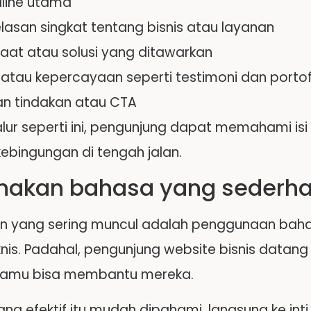
line utama
elasan singkat tentang bisnis atau layanan
aat atau solusi yang ditawarkan
i atau kepercayaan seperti testimoni dan portof
an tindakan atau CTA
lur seperti ini, pengunjung dapat memahami is
ebingungan di tengah jalan.
unakan bahasa yang sederh
n yang sering muncul adalah penggunaan bahas
eknis. Padahal, pengunjung website bisnis datang
kamu bisa membantu mereka.
ng efektif itu mudah dipahami, langsung ke inti