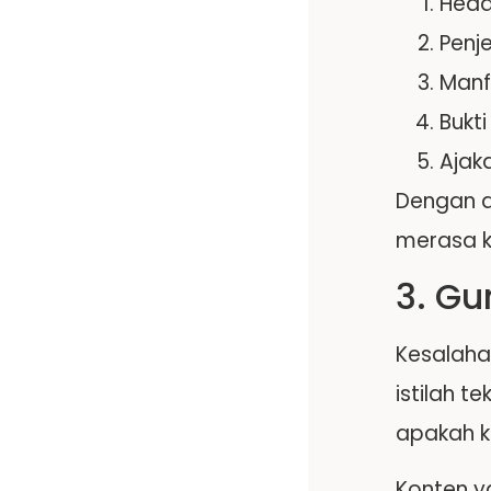
Head
Penj
Manf
Bukt
Ajak
Dengan a
merasa k
3. G
Kesalaha
istilah t
apakah 
Konten ya