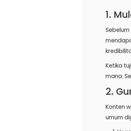
1. Mu
Sebelum 
mendapat
kredibilit
Ketika t
mana. Se
2. Gu
Konten we
umum dig