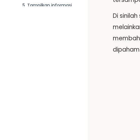
5. Tampilkan informasi
paling penting di bagian
Di sinila
atas
melainka
6. Gunakan CTA yang
jelas
membahas
Kesimpulan
dipahami