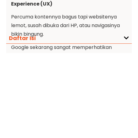
Experience (UX)
Percuma kontennya bagus tapi websitenya
lemot, susah dibuka dari HP, atau navigasinya
bikin bingung.
Daftar Isi
Google sekarang sangat memperhatikan
faktor-faktor teknis ini karena berpengaruh
langsung ke kenyamanan pengunjung.
Kenapa Penting Buat
Bisnis Digital?
Unpaid traffic itu semacam investasi jangka
panjang.
Sekali kamu punya konten yang bagus dan
berhasil nangkring di halaman pertama Google,