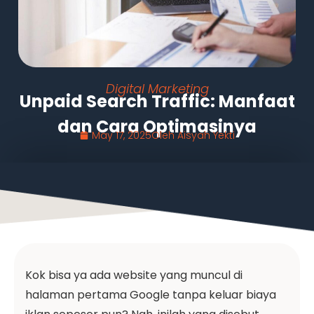
Digital Marketing
Unpaid Search Traffic: Manfaat
dan Cara Optimasinya
May 17, 2025
Oleh
Aisyah Yekti
Kok bisa ya ada website yang muncul di
halaman pertama Google tanpa keluar biaya