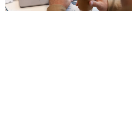
Website vs Landing Page: Perbedaan,
Fungsi, dan Mana yang Bisnis Anda
Butuhkan?
3 July 2026
Rofi Ananda
Banyak pemilik bisnis masih menganggap website
dan landing page sebagai dua istilah untuk halaman
digital...