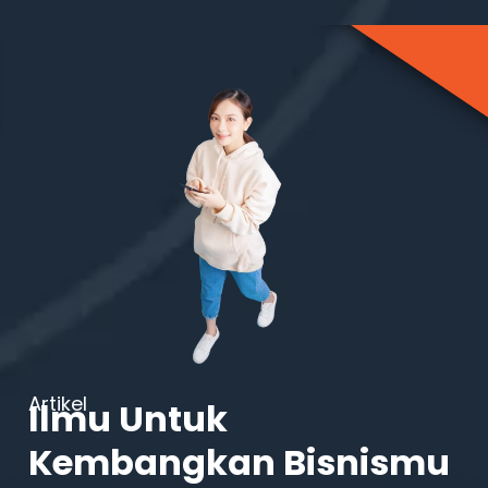
Artikel
Ilmu Untuk
Kembangkan Bisnismu