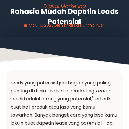
Digital Marketing
Rahasia Mudah Dapetin Leads
Potensial
May 16, 2023
Oleh
Khalisa Nurima Yusri
Leads yang potensial jadi bagian yang paling
penting di dunia bisnis dan marketing.
Leads
sendiri adalah orang yang potensial/tertarik
buat beli produk atau jasa yang kamu
tawarkan. Banyak banget cara yang bisa kamu
lakuin buat dapetin leads yang potensial. Tapi