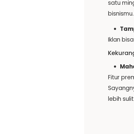
satu min
bisnismu.
Tamp
Iklan bis
Kekurang
Maha
Fitur pr
Sayangnya
lebih sul