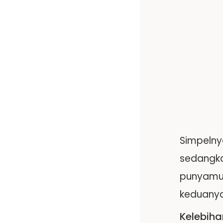
Simpelny
sedangka
punyamu 
keduanya 
Kelebiha