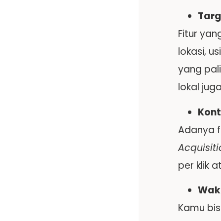
Targ
Fitur ya
lokasi, u
yang pal
lokal ju
Kont
Adanya fi
Acquisiti
per klik 
Wakt
Kamu bis