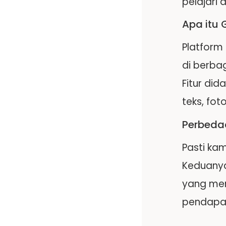
pelajari 
Apa itu 
Platform
di berba
Fitur di
teks, fot
Perbeda
Pasti ka
Keduanya
yang mem
pendapata