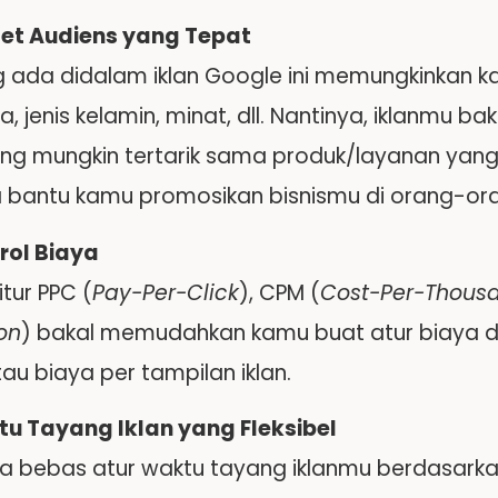
et Audiens yang Tepat
ng ada didalam iklan Google ini memungkinkan k
sia, jenis kelamin, minat, dll. Nantinya, iklanmu 
ing mungkin tertarik sama produk/layanan yang
ga bantu kamu promosikan bisnismu di orang-ora
rol Biaya
tur PPC (
Pay-Per-Click
), CPM (
Cost-Per-Thous
on
) bakal memudahkan kamu buat atur biaya 
atau biaya per tampilan iklan.
u Tayang Iklan yang Fleksibel
a bebas atur waktu tayang iklanmu berdasarkan