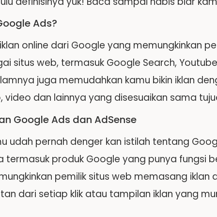
dulu definisinya yuk! Baca sampai habis biar k
Google Ads?
 iklan online dari Google yang memungkinkan pe
gai situs web, termasuk Google Search, Youtube
dalamnya juga memudahkan kamu bikin iklan den
o, video dan lainnya yang disesuaikan sama tujua
an Google Ads dan AdSense
mu udah pernah denger kan istilah tentang Go
 termasuk produk Google yang punya fungsi b
ungkinkan pemilik situs web memasang iklan di
n dari setiap klik atau tampilan iklan yang mu